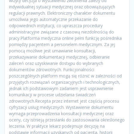
wizyty decyzja o wystawieniu zwolnienia zależy od
indywidualnej sytuacji medycznej oraz obowiązujących
regulacji prawnych. Elektroniczny charakter dokumentu
umożliwia jego automatyczne przekazanie do
odpowiednich instytucji, co upraszcza procedury
administracyjne związane z czasową niezdolnością do
pracy.Platforma medyczna online pełni funkcję pośrednika
pomiędzy pacjentem a personelem medycznym. Za jej
pomocą możliwe jest umawianie konsultacji,
przekazywanie dokumentacji medycznej, odbieranie
zaleceń oraz uzyskiwanie dostępu do wybranych
dokumentów zdrowotnych. Funkcjonalności
poszczególnych platform mogą się różnić w zależności od
przyjętych rozwiązań organizacyjnych i technologicznych,
jednak ich podstawowym zadaniem jest usprawnienie
komunikacji w procesie udzielania świadczeń
zdrowotnych.Recepta przez internet jest częścią procesu
cyfryzacji usług medycznych. Wystawienie dokumentu
wymaga przeprowadzenia konsultacji medycznej oraz
oceny, czy istnieją przesłanki do zastosowania określonego
leczenia. W praktyce lekarz podejmuje decyzję na
podstawie informacji uzyskanych od pacjenta, historii