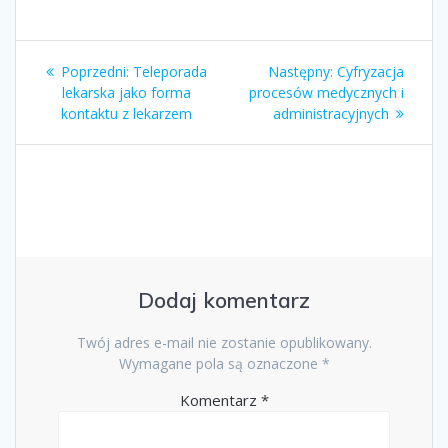
Nawigacja
Poprzedni
Następny
Poprzedni:
Teleporada
Następny:
Cyfryzacja
wpisu
wpis:
wpis:
lekarska jako forma
procesów medycznych i
kontaktu z lekarzem
administracyjnych
Dodaj komentarz
Twój adres e-mail nie zostanie opublikowany.
Wymagane pola są oznaczone
*
Komentarz
*