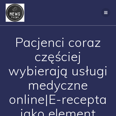
Skip
to
content
Pacjenci coraz
częściej
wybierają usługi
medyczne
online|E-recepta
jako element