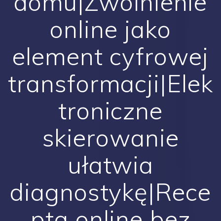
domu|Zwolnienie
online jako
element cyfrowej
transformacji|Elek
troniczne
skierowanie
ułatwia
diagnostykę|Rece
pta online bez