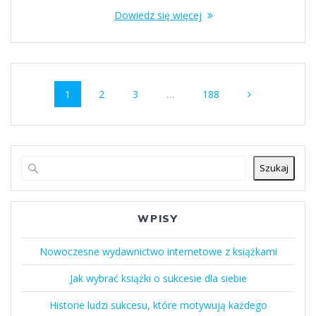
Dowiedz się więcej
Nawigacja
Strona
Strona
Strona
Strona
1
2
3
…
188
po
wpisach
Szukaj
WPISY
Nowoczesne wydawnictwo internetowe z książkami
Jak wybrać książki o sukcesie dla siebie
Historie ludzi sukcesu, które motywują każdego