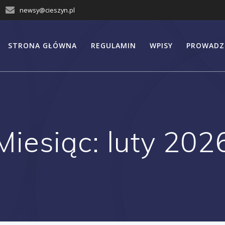
newsy@cieszyn.pl
STRONA GŁÓWNA
REGULAMIN
WPISY
PROWADZ
Miesiąc:
luty 202