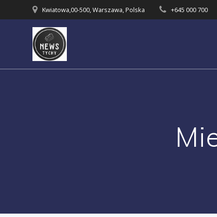
Skip
Kwiatowa,00-500, Warszawa, Polska
+645 000 700
to
content
Mi