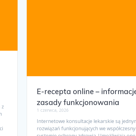
E-recepta online – informacje
zasady funkcjonowania
 z
1 czerwca, 2026
m
Internetowe konsultacje lekarskie są jedny
ci
rozwiązań funkcjonujących we współczesn
systemie ochrony zdrowia. Umożliwiają one