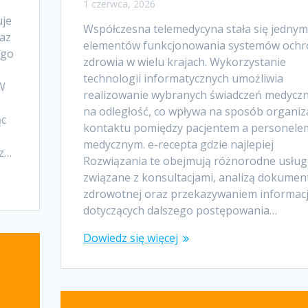
1 czerwca, 2026
uje
Współczesna telemedycyna stała się jednym
az
elementów funkcjonowania systemów ochr
ego
zdrowia w wielu krajach. Wykorzystanie
technologii informatycznych umożliwia
W
realizowanie wybranych świadczeń medycz
na odległość, co wpływa na sposób organiza
ąc
kontaktu pomiędzy pacjentem a personele
medycznym. e-recepta gdzie najlepiej
 z…
Rozwiązania te obejmują różnorodne usług
związane z konsultacjami, analizą dokument
zdrowotnej oraz przekazywaniem informacj
dotyczących dalszego postępowania…
Dowiedz się więcej