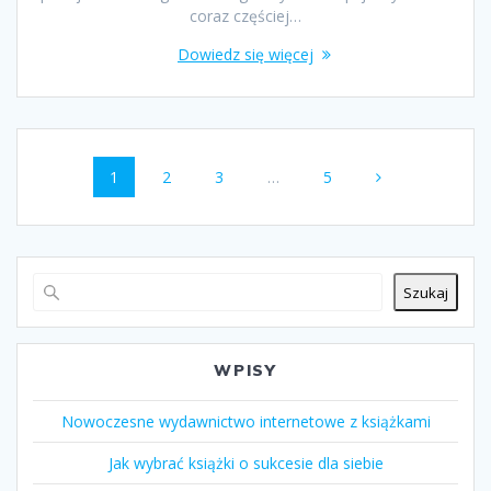
coraz częściej…
Dowiedz się więcej
Nawigacja
Strona
Strona
Strona
Strona
1
2
3
…
5
po
wpisach
Szukaj
WPISY
Nowoczesne wydawnictwo internetowe z książkami
Jak wybrać książki o sukcesie dla siebie