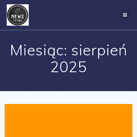
Skip
to
content
Miesiąc:
sierpień
2025