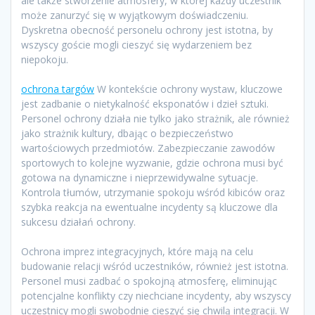
ale także stworzenie atmosfery, w której każdy uczestnik
może zanurzyć się w wyjątkowym doświadczeniu.
Dyskretna obecność personelu ochrony jest istotna, by
wszyscy goście mogli cieszyć się wydarzeniem bez
niepokoju.
ochrona targów
W kontekście ochrony wystaw, kluczowe
jest zadbanie o nietykalność eksponatów i dzieł sztuki.
Personel ochrony działa nie tylko jako strażnik, ale również
jako strażnik kultury, dbając o bezpieczeństwo
wartościowych przedmiotów. Zabezpieczanie zawodów
sportowych to kolejne wyzwanie, gdzie ochrona musi być
gotowa na dynamiczne i nieprzewidywalne sytuacje.
Kontrola tłumów, utrzymanie spokoju wśród kibiców oraz
szybka reakcja na ewentualne incydenty są kluczowe dla
sukcesu działań ochrony.
Ochrona imprez integracyjnych, które mają na celu
budowanie relacji wśród uczestników, również jest istotna.
Personel musi zadbać o spokojną atmosferę, eliminując
potencjalne konflikty czy niechciane incydenty, aby wszyscy
uczestnicy mogli swobodnie cieszyć się chwilą integracji. W