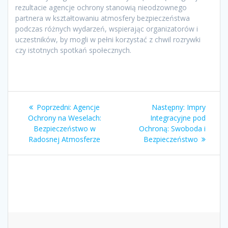
rezultacie agencje ochrony stanowią nieodzownego
partnera w kształtowaniu atmosfery bezpieczeństwa
podczas różnych wydarzeń, wspierając organizatorów i
uczestników, by mogli w pełni korzystać z chwil rozrywki
czy istotnych spotkań społecznych.
Nawigacja
Poprzedni
Następny
Poprzedni:
Agencje
Następny:
Impry
wpisu
wpis:
wpis:
Ochrony na Weselach:
Integracyjne pod
Bezpieczeństwo w
Ochroną: Swoboda i
Radosnej Atmosferze
Bezpieczeństwo