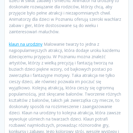
dzieci w świat zabawy i śmiechu. Animator na urodziny to
doskonałe rozwiązanie dla rodziców, którzy chcą, aby
przyjęcie było pełne atrakcji i niezapomnianych chwil.
Animatorzy dla dzieci w Poznaniu oferują szeroki wachlarz
zabaw i gier, które dostosowane są do wieku i
zainteresowań maluchów.
klaun na urodziny
Malowanie twarzy to jedna z
najpopularniejszych atrakcji, która dodaje uroku każdemu
dziecięcemu przyjęciu. W Poznaniu można znaleźć
artystów, którzy z wielką precyzją i fantazją tworzą na
buziach dzieci piękne wzory, od bajkowych postaci po
zwierzątka i fantazyjne motywy. Taka atrakcja nie tylko
cieszy dzieci, ale również pozwala im poczuć się
wyjątkowo. Kolejną atrakcją, która cieszy się ogromną
popularnością, jest skręcanie balonów. Tworzenie różnych
kształtów z balonów, takich jak zwierzątka czy miecze, to
doskonały sposób na rozśmieszenie i zaangażowanie
dzieci. Klaun na urodziny to kolejna atrakcja, która zawsze
wywołuje uśmiech na twarzach dzieci. Klaun potrafi
rozbawić najmłodszych, prowadząc różnorodne gry,
konkursy i zabawy. Jego kolorowy strój, wesołe występy i