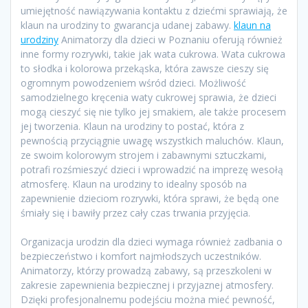
umiejętność nawiązywania kontaktu z dziećmi sprawiają, że
klaun na urodziny to gwarancja udanej zabawy.
klaun na
urodziny
Animatorzy dla dzieci w Poznaniu oferują również
inne formy rozrywki, takie jak wata cukrowa. Wata cukrowa
to słodka i kolorowa przekąska, która zawsze cieszy się
ogromnym powodzeniem wśród dzieci. Możliwość
samodzielnego kręcenia waty cukrowej sprawia, że dzieci
mogą cieszyć się nie tylko jej smakiem, ale także procesem
jej tworzenia. Klaun na urodziny to postać, która z
pewnością przyciągnie uwagę wszystkich maluchów. Klaun,
ze swoim kolorowym strojem i zabawnymi sztuczkami,
potrafi rozśmieszyć dzieci i wprowadzić na imprezę wesołą
atmosferę. Klaun na urodziny to idealny sposób na
zapewnienie dzieciom rozrywki, która sprawi, że będą one
śmiały się i bawiły przez cały czas trwania przyjęcia.
Organizacja urodzin dla dzieci wymaga również zadbania o
bezpieczeństwo i komfort najmłodszych uczestników.
Animatorzy, którzy prowadzą zabawy, są przeszkoleni w
zakresie zapewnienia bezpiecznej i przyjaznej atmosfery.
Dzięki profesjonalnemu podejściu można mieć pewność,