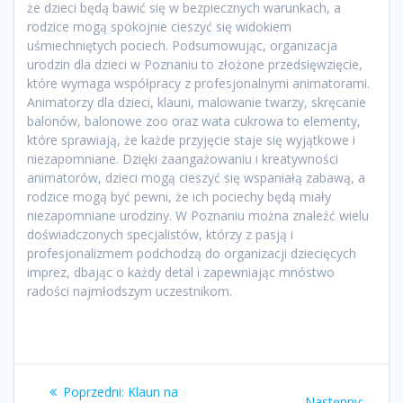
że dzieci będą bawić się w bezpiecznych warunkach, a
rodzice mogą spokojnie cieszyć się widokiem
uśmiechniętych pociech. Podsumowując, organizacja
urodzin dla dzieci w Poznaniu to złożone przedsięwzięcie,
które wymaga współpracy z profesjonalnymi animatorami.
Animatorzy dla dzieci, klauni, malowanie twarzy, skręcanie
balonów, balonowe zoo oraz wata cukrowa to elementy,
które sprawiają, że każde przyjęcie staje się wyjątkowe i
niezapomniane. Dzięki zaangażowaniu i kreatywności
animatorów, dzieci mogą cieszyć się wspaniałą zabawą, a
rodzice mogą być pewni, że ich pociechy będą miały
niezapomniane urodziny. W Poznaniu można znaleźć wielu
doświadczonych specjalistów, którzy z pasją i
profesjonalizmem podchodzą do organizacji dziecięcych
imprez, dbając o każdy detal i zapewniając mnóstwo
radości najmłodszym uczestnikom.
Nawigacja
Poprzedni
Poprzedni:
Klaun na
Nastę
Następny: