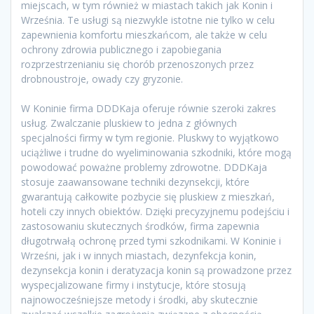
miejscach, w tym również w miastach takich jak Konin i
Września. Te usługi są niezwykle istotne nie tylko w celu
zapewnienia komfortu mieszkańcom, ale także w celu
ochrony zdrowia publicznego i zapobiegania
rozprzestrzenianiu się chorób przenoszonych przez
drobnoustroje, owady czy gryzonie.
W Koninie firma DDDKaja oferuje równie szeroki zakres
usług. Zwalczanie pluskiew to jedna z głównych
specjalności firmy w tym regionie. Pluskwy to wyjątkowo
uciążliwe i trudne do wyeliminowania szkodniki, które mogą
powodować poważne problemy zdrowotne. DDDKaja
stosuje zaawansowane techniki dezynsekcji, które
gwarantują całkowite pozbycie się pluskiew z mieszkań,
hoteli czy innych obiektów. Dzięki precyzyjnemu podejściu i
zastosowaniu skutecznych środków, firma zapewnia
długotrwałą ochronę przed tymi szkodnikami. W Koninie i
Wrześni, jak i w innych miastach, dezynfekcja konin,
dezynsekcja konin i deratyzacja konin są prowadzone przez
wyspecjalizowane firmy i instytucje, które stosują
najnowocześniejsze metody i środki, aby skutecznie