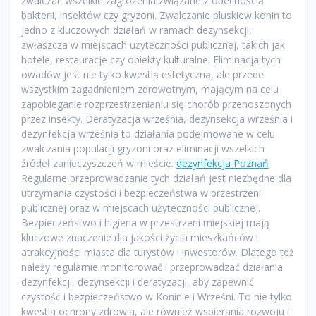
zwalczać wszelkie zagrożenia związane z obecnością
bakterii, insektów czy gryzoni. Zwalczanie pluskiew konin to
jedno z kluczowych działań w ramach dezynsekcji,
zwłaszcza w miejscach użyteczności publicznej, takich jak
hotele, restauracje czy obiekty kulturalne. Eliminacja tych
owadów jest nie tylko kwestią estetyczną, ale przede
wszystkim zagadnieniem zdrowotnym, mającym na celu
zapobieganie rozprzestrzenianiu się chorób przenoszonych
przez insekty. Deratyzacja września, dezynsekcja września i
dezynfekcja września to działania podejmowane w celu
zwalczania populacji gryzoni oraz eliminacji wszelkich
źródeł zanieczyszczeń w mieście.
dezynfekcja Poznań
Regularne przeprowadzanie tych działań jest niezbędne dla
utrzymania czystości i bezpieczeństwa w przestrzeni
publicznej oraz w miejscach użyteczności publicznej.
Bezpieczeństwo i higiena w przestrzeni miejskiej mają
kluczowe znaczenie dla jakości życia mieszkańców i
atrakcyjności miasta dla turystów i inwestorów. Dlatego też
należy regularnie monitorować i przeprowadzać działania
dezynfekcji, dezynsekcji i deratyzacji, aby zapewnić
czystość i bezpieczeństwo w Koninie i Wrześni. To nie tylko
kwestia ochrony zdrowia, ale również wspierania rozwoju i