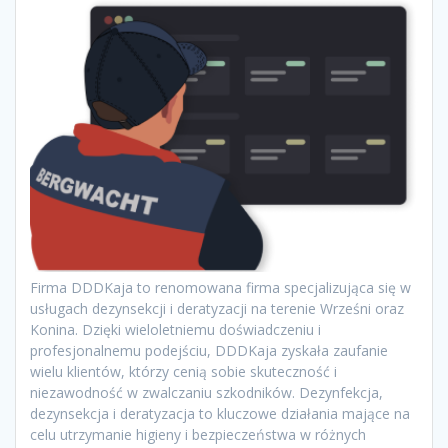
Firma DDDKaja to renomowana firma specjalizująca się w
usługach dezynsekcji i deratyzacji na terenie Wrześni oraz
Konina. Dzięki wieloletniemu doświadczeniu i
profesjonalnemu podejściu, DDDKaja zyskała zaufanie
wielu klientów, którzy cenią sobie skuteczność i
niezawodność w zwalczaniu szkodników. Dezynfekcja,
dezynsekcja i deratyzacja to kluczowe działania mające na
celu utrzymanie higieny i bezpieczeństwa w różnych