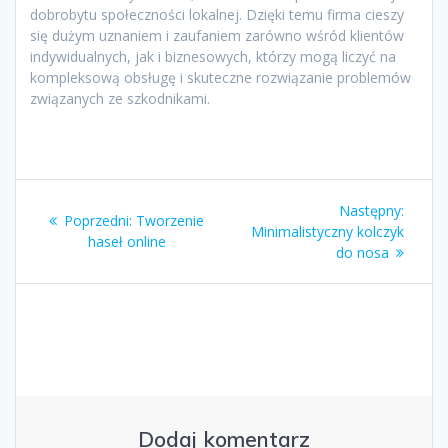
dobrobytu społeczności lokalnej. Dzięki temu firma cieszy
się dużym uznaniem i zaufaniem zarówno wśród klientów
indywidualnych, jak i biznesowych, którzy mogą liczyć na
kompleksową obsługę i skuteczne rozwiązanie problemów
związanych ze szkodnikami.
Nawigacja
Nastę
Następny:
Poprzedni
Poprzedni:
Tworzenie
wpisu
wpis:
Minimalistyczny kolczyk
wpis:
haseł online
do nosa
Dodaj komentarz