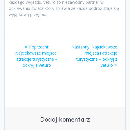
każdego wyjazdu. Veturo to niezawodny partner w
odkrywaniu świata który sprawia że każda podróż staje się
wyjątkową przygodą.
Nawigacja
Poprzedni
Następny
Poprzedni:
Następny:
Najciekawsze
wpisu
wpis:
wpis:
Najciekawsze miejsca i
miejsca i atrakcje
atrakcje turystyczne –
turystyczne – odkryj z
odkryj z Veturo
Veturo
Dodaj komentarz