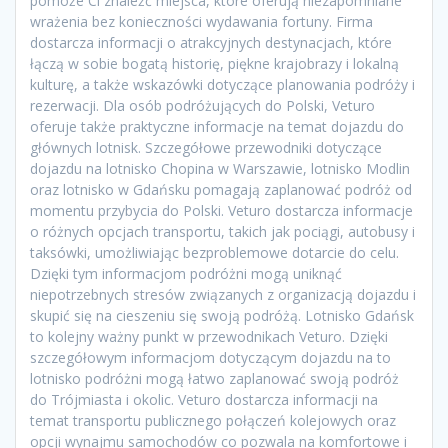
pomoże Ci znaleźć miejsca, które oferują niezapomniane
wrażenia bez konieczności wydawania fortuny. Firma
dostarcza informacji o atrakcyjnych destynacjach, które
łączą w sobie bogatą historię, piękne krajobrazy i lokalną
kulturę, a także wskazówki dotyczące planowania podróży i
rezerwacji. Dla osób podróżujących do Polski, Veturo
oferuje także praktyczne informacje na temat dojazdu do
głównych lotnisk. Szczegółowe przewodniki dotyczące
dojazdu na lotnisko Chopina w Warszawie, lotnisko Modlin
oraz lotnisko w Gdańsku pomagają zaplanować podróż od
momentu przybycia do Polski. Veturo dostarcza informacje
o różnych opcjach transportu, takich jak pociągi, autobusy i
taksówki, umożliwiając bezproblemowe dotarcie do celu.
Dzięki tym informacjom podróżni mogą uniknąć
niepotrzebnych stresów związanych z organizacją dojazdu i
skupić się na cieszeniu się swoją podróżą. Lotnisko Gdańsk
to kolejny ważny punkt w przewodnikach Veturo. Dzięki
szczegółowym informacjom dotyczącym dojazdu na to
lotnisko podróżni mogą łatwo zaplanować swoją podróż
do Trójmiasta i okolic. Veturo dostarcza informacji na
temat transportu publicznego połączeń kolejowych oraz
opcji wynajmu samochodów co pozwala na komfortowe i