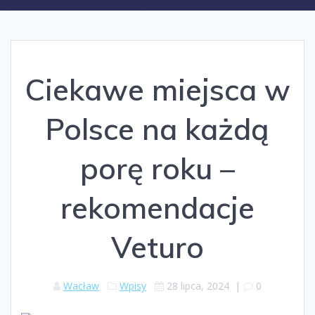
Ciekawe miejsca w
Polsce na każdą
porę roku –
rekomendacje
Veturo
Wacław
Wpisy
28 lipca, 2024
|
0