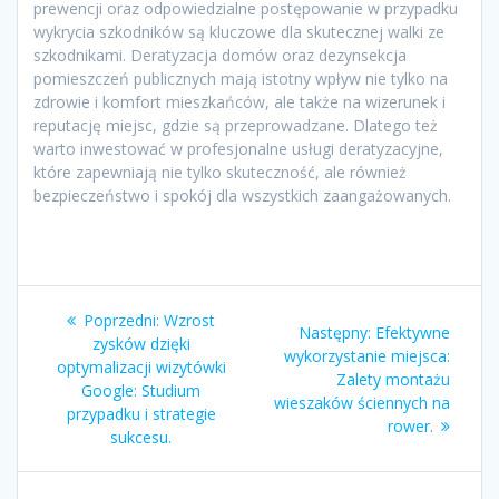
prewencji oraz odpowiedzialne postępowanie w przypadku
wykrycia szkodników są kluczowe dla skutecznej walki ze
szkodnikami. Deratyzacja domów oraz dezynsekcja
pomieszczeń publicznych mają istotny wpływ nie tylko na
zdrowie i komfort mieszkańców, ale także na wizerunek i
reputację miejsc, gdzie są przeprowadzane. Dlatego też
warto inwestować w profesjonalne usługi deratyzacyjne,
które zapewniają nie tylko skuteczność, ale również
bezpieczeństwo i spokój dla wszystkich zaangażowanych.
Nawigacja
Poprzedni
Poprzedni:
Wzrost
Następny
Następny:
Efektywne
wpisu
wpis:
zysków dzięki
wpis:
wykorzystanie miejsca:
optymalizacji wizytówki
Zalety montażu
Google: Studium
wieszaków ściennych na
przypadku i strategie
rower.
sukcesu.