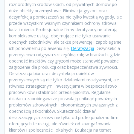
różnorodnych środowiskach, od prywatnych domów po
duże obiekty przemysłowe. Eliminacja gryzoni oraz
dezynfekcja pomieszczeń są nie tylko kwestią wygody, ale
przede wszystkim ważnym czynnikiem ochrony zdrowia
ludzi i mienia. Profesjonalne firmy deratyzacyjne oferują
kompleksowe usługi, obejmujące nie tylko usuwanie
obecnych szkodników, ale także prewencję i zapobieganie
ich ponownemu pojawieniu się.
Deratyzacja
Dezynsekcja
przemysłowa odgrywa szczególną rolę w branżach, gdzie
obecność insektów czy gryzoni może stanowić poważne
zagrożenie dla produkcji oraz bezpieczeństwa żywności.
Deratyzacja biur oraz dezynfekcja obiektów
przemysłowych są nie tylko działaniami reaktywnymi, ale
również strategicznymi inwestycjami w bezpieczeństwo
pracowników i stabilność przedsiębiorstw. Regularne
działania zapobiegawcze pozwalają uniknąć poważnych
problemów zdrowotnych i ekonomicznych związanych z
obecnością szkodników. Skuteczność działań
deratyzacyjnych zależy nie tylko od profesjonalizmu firm
oferujących te usługi, ale również od zaangażowania
klientów i społeczności lokalnych. Edukacja na temat