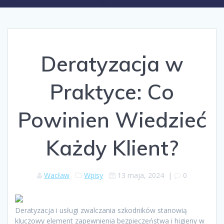
Deratyzacja w
Praktyce: Co
Powinien Wiedzieć
Każdy Klient?
Wacław
Wpisy
13 maja, 2024
|
0
Deratyzacja i usługi zwalczania szkodników stanowią
kluczowy element zapewnienia bezpieczeństwa i higieny w