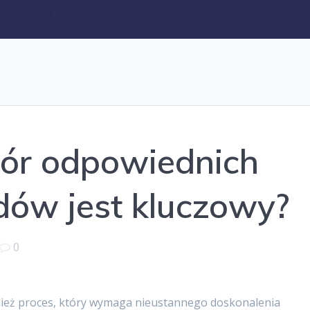
ór odpowiednich
dów jest kluczowy?
0
wnież proces, który wymaga nieustannego doskonalenia