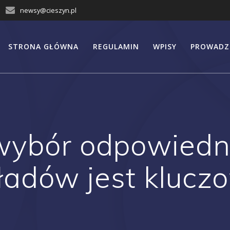
newsy@cieszyn.pl
STRONA GŁÓWNA
REGULAMIN
WPISY
PROWADZ
wybór odpowiedn
ładów jest klucz