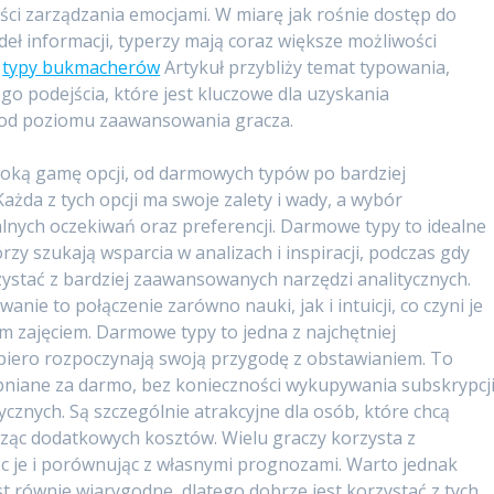
ści zarządzania emocjami. W miarę jak rośnie dostęp do
deł informacji, typerzy mają coraz większe możliwości
.
typy bukmacherów
Artykuł przybliży temat typowania,
go podejścia, które jest kluczowe dla uzyskania
e od poziomu zaawansowania gracza.
roką gamę opcji, od darmowych typów po bardziej
ażda z tych opcji ma swoje zalety i wady, a wybór
lnych oczekiwań oraz preferencji. Darmowe typy to idealne
rzy szukają wsparcia w analizach i inspiracji, podczas gdy
stać z bardziej zaawansowanych narzędzi analitycznych.
nie to połączenie zarówno nauki, jak i intuicji, co czyni je
m zajęciem. Darmowe typy to jedna z najchętniej
piero rozpoczynają swoją przygodę z obstawianiem. To
pniane za darmo, bez konieczności wykupywania subskrypcj
ycznych. Są szczególnie atrakcyjne dla osób, które chcą
ząc dodatkowych kosztów. Wielu graczy korzysta z
ąc je i porównując z własnymi prognozami. Warto jednak
t równie wiarygodne, dlatego dobrze jest korzystać z tych,