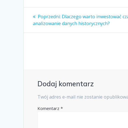
Nawigacja
Poprzedni
Poprzedni:
Dlaczego warto inwestować cz
wpis:
wpisu
analizowanie danych historycznych?
Dodaj komentarz
Twój adres e-mail nie zostanie opublikow
Komentarz
*