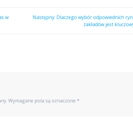
Następny
as w
Następny:
Dlaczego wybór odpowiednich ry
wpis:
zakładów jest kluczow
any.
Wymagane pola są oznaczone
*