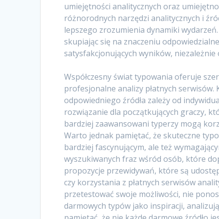
umiejętności analitycznych oraz umiejętno
różnorodnych narzędzi analitycznych i źró
lepszego zrozumienia dynamiki wydarzeń
skupiając się na znaczeniu odpowiedzialne
satysfakcjonujących wyników, niezależni
Współczesny świat typowania oferuje sze
profesjonalne analizy płatnych serwisów. K
odpowiedniego źródła zależy od indywidua
rozwiązanie dla początkujących graczy, któ
bardziej zaawansowani typerzy mogą korzy
Warto jednak pamiętać, że skuteczne typowa
bardziej fascynującym, ale też wymagający
wyszukiwanych fraz wśród osób, które do
propozycje przewidywań, które są udostę
czy korzystania z płatnych serwisów analit
przetestować swoje możliwości, nie ponos
darmowych typów jako inspiracji, analizuj
pamiętać, że nie każde darmowe źródło jes