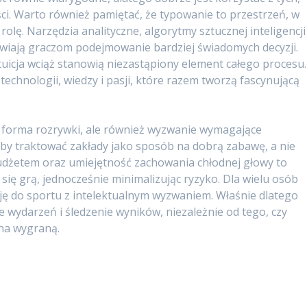
ści. Warto również pamiętać, że typowanie to przestrzeń, w
olę. Narzędzia analityczne, algorytmy sztucznej inteligencji 
wiają graczom podejmowanie bardziej świadomych decyzji.
ntuicja wciąż stanowią niezastąpiony element całego procesu.
echnologii, wiedzy i pasji, które razem tworzą fascynującą
a forma rozrywki, ale również wyzwanie wymagające
aby traktować zakłady jako sposób na dobrą zabawę, a nie
udżetem oraz umiejętność zachowania chłodnej głowy to
się grą, jednocześnie minimalizując ryzyko. Dla wielu osób
sję do sportu z intelektualnym wyzwaniem. Właśnie dlatego
e wydarzeń i śledzenie wyników, niezależnie od tego, czy
 na wygraną.