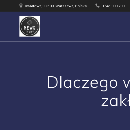
Skip
Kwiatowa,00-500, Warszawa, Polska
+645 000 700
to
content
Dlaczego 
zak