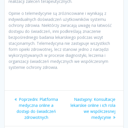
realizacji zaleceń terapeutycznych.
Opinie o telemedycynie są zróżnicowane i wynikają z
indywidualnych doświadczeń użytkowników systemu
ochrony zdrowia. Niektórzy zwracają uwagę na łatwość
dostępu do świadczeń, inni podkreślają znaczenie
bezpośredniego badania lekarskiego podczas wizyt
stacjonarnych. Telemedycyna nie zastępuje wszystkich
form opieki zdrowotnej, lecz stanowi jedno z narzędzi
wykorzystywanych w procesie diagnostyki, leczenia i
organizacji świadczeń medycznych we współczesnym
systemie ochrony zdrowia.
Nawigacja
Poprzedni
Następny
Poprzedni:
Platforma
Następny:
Konsultacje
wpisu
wpis:
wpis:
medyczna online a
lekarskie online i ich rola
dostęp do świadczeń
we współczesnej
zdrowotnych
medycynie