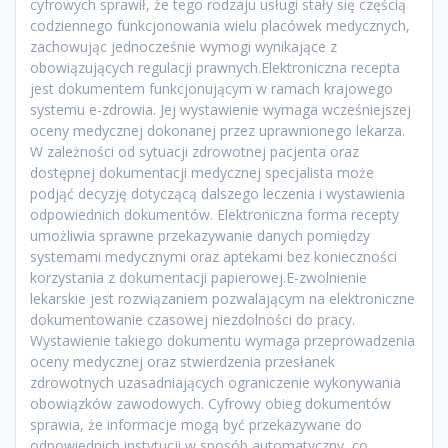
cyfrowych sprawił, że tego rodzaju usługi stały się częścią
codziennego funkcjonowania wielu placówek medycznych,
zachowując jednocześnie wymogi wynikające z
obowiązujących regulacji prawnych.Elektroniczna recepta
jest dokumentem funkcjonującym w ramach krajowego
systemu e-zdrowia. Jej wystawienie wymaga wcześniejszej
oceny medycznej dokonanej przez uprawnionego lekarza.
W zależności od sytuacji zdrowotnej pacjenta oraz
dostępnej dokumentacji medycznej specjalista może
podjąć decyzję dotyczącą dalszego leczenia i wystawienia
odpowiednich dokumentów. Elektroniczna forma recepty
umożliwia sprawne przekazywanie danych pomiędzy
systemami medycznymi oraz aptekami bez konieczności
korzystania z dokumentacji papierowej.E-zwolnienie
lekarskie jest rozwiązaniem pozwalającym na elektroniczne
dokumentowanie czasowej niezdolności do pracy.
Wystawienie takiego dokumentu wymaga przeprowadzenia
oceny medycznej oraz stwierdzenia przesłanek
zdrowotnych uzasadniających ograniczenie wykonywania
obowiązków zawodowych. Cyfrowy obieg dokumentów
sprawia, że informacje mogą być przekazywane do
odpowiednich instytucji w sposób automatyczny, co