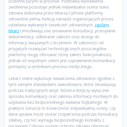
uczestniczącymi w procesie. Podstawą wystawienia
zwolnienia pozostaje jednak indywidualna ocena stanu
zdrowia dokonana przez lekarza.Cyfrowe platformy
zdrowotne pełnią funkcję narzędzi organizujących proces
udzielania wybranych świadczeń zdrowotnych.
zaufany
lekarz
Umożliwiają one umawianie konsultacji, przesyłanie
dokumentacji, odbieranie zaleceń oraz dostęp do
informacji związanych z leczeniem. W zależności od
przyjętych rozwiązań technologicznych poszczególne
platformy mogą oferować różny zakres funkcjonalności,
jednak ich wspólnym celem jest usprawnienie komunikacji
pomiędzy uczestnikami procesu medycznego.
Lekarz online wykonuje świadczenia zdrowotne zgodnie z
tymi samymi standardami zawodowymi, które obowiązują
podczas tradycyjnych wizyt. Różnica dotyczy wyłącznie
sposobu komunikacji oraz zakresu informacji możliwych do
uzyskania bez bezpośredniego badania fizykalnego. W
praktyce oznacza to konieczność indywidualnej oceny, czy
dana sprawa może zostać rozpatrzona podczas konsultacji
zdalnej, czy też wymaga bezpośredniego kontaktu z
pacjentem.Cyfrowy system ochrony zdrowia obejmuje