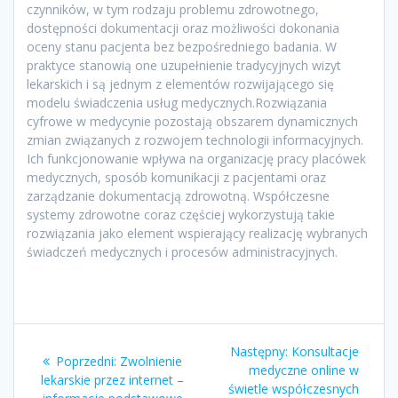
czynników, w tym rodzaju problemu zdrowotnego,
dostępności dokumentacji oraz możliwości dokonania
oceny stanu pacjenta bez bezpośredniego badania. W
praktyce stanowią one uzupełnienie tradycyjnych wizyt
lekarskich i są jednym z elementów rozwijającego się
modelu świadczenia usług medycznych.Rozwiązania
cyfrowe w medycynie pozostają obszarem dynamicznych
zmian związanych z rozwojem technologii informacyjnych.
Ich funkcjonowanie wpływa na organizację pracy placówek
medycznych, sposób komunikacji z pacjentami oraz
zarządzanie dokumentacją zdrowotną. Współczesne
systemy zdrowotne coraz częściej wykorzystują takie
rozwiązania jako element wspierający realizację wybranych
świadczeń medycznych i procesów administracyjnych.
Nawigacja
Następny
Następny:
Konsultacje
Poprzedni
Poprzedni:
Zwolnienie
wpisu
wpis:
medyczne online w
wpis:
lekarskie przez internet –
świetle współczesnych