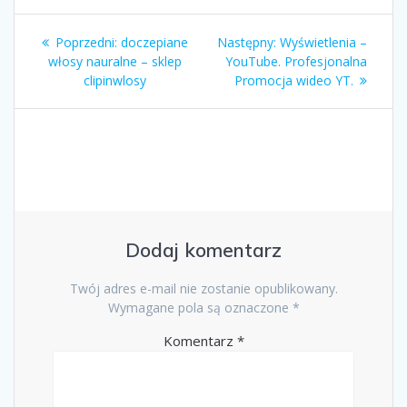
Nawigacja
Poprzedni
Następny
Poprzedni:
doczepiane
Następny:
Wyświetlenia –
wpisu
wpis:
wpis:
włosy nauralne – sklep
YouTube. Profesjonalna
clipinwlosy
Promocja wideo YT.
Dodaj komentarz
Twój adres e-mail nie zostanie opublikowany.
Wymagane pola są oznaczone
*
Komentarz
*