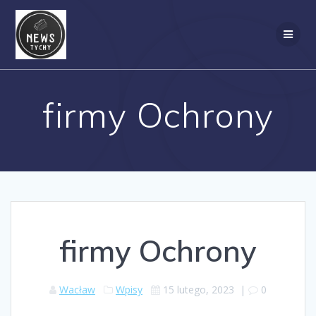
Skip
to
content
firmy Ochrony
firmy Ochrony
Wacław
Wpisy
15 lutego, 2023
|
0