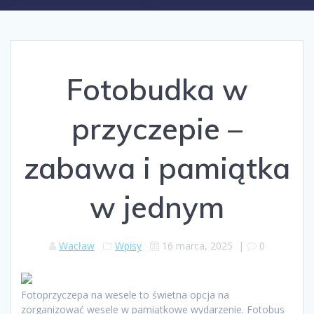
Fotobudka w
przyczepie –
zabawa i pamiątka
w jednym
Wacław
Wpisy
16 marca, 2025
|
0
Fotoprzyczepa na wesele to świetna opcja na
zorganizować wesele w pamiątkowe wydarzenie. Fotobus