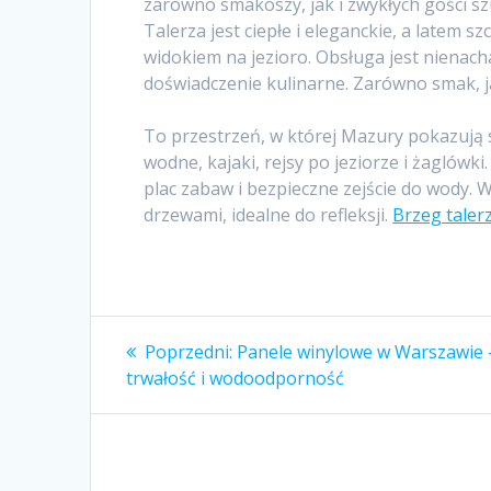
zarówno smakoszy, jak i zwykłych gości s
Talerza jest ciepłe i eleganckie, a latem 
widokiem na jezioro. Obsługa jest nienacha
doświadczenie kulinarne. Zarówno smak, j
To przestrzeń, w której Mazury pokazują 
wodne, kajaki, rejsy po jeziorze i żaglówki. 
plac zabaw i bezpieczne zejście do wody. 
drzewami, idealne do refleksji.
Brzeg taler
Nawigacja
Poprzedni
Poprzedni:
Panele winylowe w Warszawie 
wpis:
wpisu
trwałość i wodoodporność