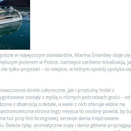
godzie w najwyższym standardzie, Marina Śniardwy staje się
kszym jeziorem w Polsce, zachwyca zarówno lokalizacją, j
nie tylko przystań – to miejsce, w którym spokój spotyka si
owoczesne domki całoroczne, jak i przytulny hotel z
ygotowane zostały z myślą o różnych potrzebach gości – od
zone z dbałością o detale, a wiele z nich oferuje widok na
. Gastronomiczna strona tego miejsca to osobny powód, by t
na tuż przy linii brzegowej, serwuje dania inspirowane
 Świeże ryby, aromatyczne zupy i dania główne przyciągaj