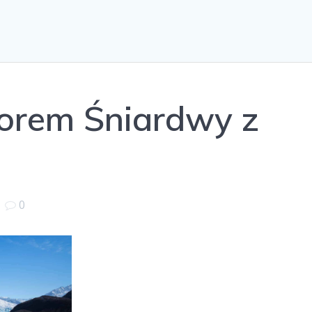
iorem Śniardwy z
|
0