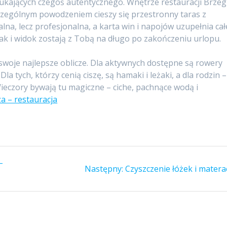
zukających czegoś autentycznego. Wnętrze restauracji Brzeg
szczególnym powodzeniem cieszy się przestronny taras z
lna, lecz profesjonalna, a karta win i napojów uzupełnia cał
ak i widok zostają z Tobą na długo po zakończeniu urlopu.
swoje najlepsze oblicze. Dla aktywnych dostępne są rowery
Dla tych, którzy cenią ciszę, są hamaki i leżaki, a dla rodzin –
Wieczory bywają tu magiczne – ciche, pachnące wodą i
za – restauracja
–
Następny
Następny:
Czyszczenie łóżek i matera
wpis: