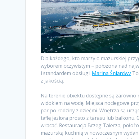
Dla każdego, kto marzy o mazurskiej przy
wyborem oczywistym – położona nad najwię
i standardem obsługi.
Marina Śniardwy
To 
z jakością.
Na terenie obiektu dostępne są zarówno n
widokiem na wodę. Miejsca noclegowe prz
par po rodziny z dziećmi. Wnętrza są urząd
taflę jeziora prosto z tarasu lub balkonu
wracać. Restauracja Brzeg Talerza, położo
mazurską kuchnią w nowoczesnym wydaniu.