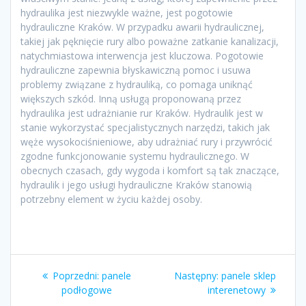
hydraulika jest niezwykle ważne, jest pogotowie
hydrauliczne Kraków. W przypadku awarii hydraulicznej,
takiej jak pęknięcie rury albo poważne zatkanie kanalizacji,
natychmiastowa interwencja jest kluczowa. Pogotowie
hydrauliczne zapewnia błyskawiczną pomoc i usuwa
problemy związane z hydrauliką, co pomaga uniknąć
większych szkód. Inną usługą proponowaną przez
hydraulika jest udrażnianie rur Kraków. Hydraulik jest w
stanie wykorzystać specjalistycznych narzędzi, takich jak
węże wysokociśnieniowe, aby udrażniać rury i przywrócić
zgodne funkcjonowanie systemu hydraulicznego. W
obecnych czasach, gdy wygoda i komfort są tak znaczące,
hydraulik i jego usługi hydrauliczne Kraków stanowią
potrzebny element w życiu każdej osoby.
Nawigacja
Poprzedni
Następny
Poprzedni:
panele
Następny:
panele sklep
wpisu
wpis:
wpis:
podłogowe
interenetowy