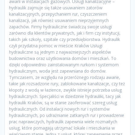
awarii w instalacjach gazowych. Usługi kanalizacyjne –
hydraulik zajmuje się także usuwaniem zatorów
kanalizacyjnych, przepychaniem rur, czyszczeniem
kanalizacji, jak również usuwaniem nieprzyjemnych
zapachów. Firmy hydrauliczne świadczą swoje usługi
zarówno dla klientów prywatnych, jak i firm czy instytucji,
takich jak szkoły, szpitale czy przedsiębiorstwa. Hydraulik
czyli przydatna pomoc w mieście Kraków Usługi
hydrauliczne są jednym z najważniejszych aspektów
budownictwa oraz użytkowania domów i mieszkań. To
dzięki odpowiednio zainstalowanym rurkom i systemom
hydraulicznym, woda jest zapewniana do domów.
Tymczasem, ze względu na przeróżnego rodzaju awarie,
takie jak rozsadzone rury, zablokowane kanalizacje, czy też
kłopoty z wodą w łazience, zwykle istnieje potrzeba usług
hydraulicznych. Specjaliści w dziedzinie hydrauliki, tacy jak
hydraulik Kraków, są w stanie zaoferować szereg usług
hydraulicznych. Od instalacji nowych rur i systemów
hydraulicznych, po udrażnianie zatkanych rur i prowadzenie
prac naprawczych, hydraulik zapewnia wiele rozmaitych
usług, które pomagają utrzymać lokale i mieszkania w
właściwym stanie. Jedną z usług, której zapewnienie przez