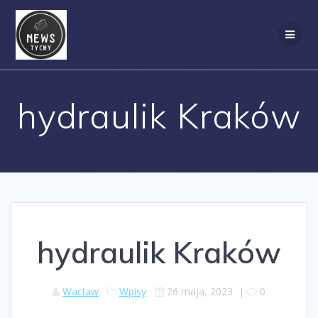
Skip
to
content
hydraulik Kraków
hydraulik Kraków
Wacław
Wpisy
26 maja, 2023
|
0