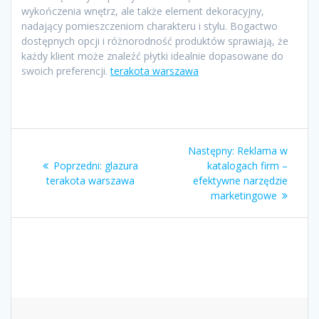
wykończenia wnętrz, ale także element dekoracyjny,
nadający pomieszczeniom charakteru i stylu. Bogactwo
dostępnych opcji i różnorodność produktów sprawiają, że
każdy klient może znaleźć płytki idealnie dopasowane do
swoich preferencji.
terakota warszawa
Nawigacja
Następny
Następny:
Reklama w
wpisu
Poprzedni
wpis:
Poprzedni:
glazura
katalogach firm –
wpis:
terakota warszawa
efektywne narzędzie
marketingowe