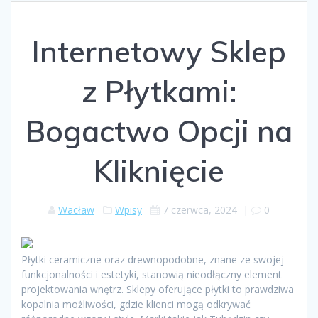
Internetowy Sklep
z Płytkami:
Bogactwo Opcji na
Kliknięcie
Wacław
Wpisy
7 czerwca, 2024
|
0
Płytki ceramiczne oraz drewnopodobne, znane ze swojej
funkcjonalności i estetyki, stanowią nieodłączny element
projektowania wnętrz. Sklepy oferujące płytki to prawdziwa
kopalnia możliwości, gdzie klienci mogą odkrywać