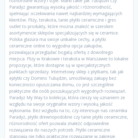
różnorodne wzory i style. Marki takie jak Tubądzin czy
Paradyż gwarantują wysoką jakość i różnorodność,
spełniając oczekiwania nawet najbardziej wymagających
klientów. Flizy, terakota, tanie płytki ceramiczne i gres
outlet to produkty, które można znaleźć w szerokim
asortymencie sklepów specjalizujących się w ceramice.
Polska glazura ma swoje unikalne cechy, a płytki
ceramiczne online to wygodna opcja zakupów,
pozwalająca przeglądać bogatą ofertę z dowolnego
miejsca. Flizy w Krakowie i terakota w Warszawie to lokalne
propozycje, które dostępne są w specjalistycznych
punktach sprzedaży. Internetowy sklep z płytkami, tak jak
eplytki czy Domino Tubądzin, umożliwiają zakupy bez
konieczności opuszczania domu, co jest szczególnie
praktyczne dla osób poszukujących wygodnych rozwiązań.
Paradyż My Way to kolekcja, która cieszy się uznaniem ze
względu na swoje oryginalne wzory i wysoką jakość
wykonania. Bez względu na to, czy interesuje nas ceramika
Paradyż, płytki drewnopodobne czy tanie płytki ceramiczne,
różnorodność ofert pozwala znaleźć odpowiednie
rozwiązania do naszych potrzeb. Płytki ceramiczne
stanowią nie tylko praktyczne rozwiązanie w zakresie