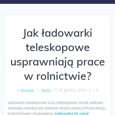
Jak ładowarki
teleskopowe
usprawniają prace
w rolnictwie?
Wacław
Wpisy
10 grudnia, 2024
|
0
Ładowarki teleskopowe oraz teleskopowe wózki widłowe
stanowią nieodłączny element współczesnej infrastruktury
przemysłowej i budowlanej.
Ładowarka do usług