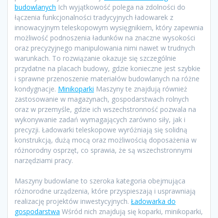
budowlanych
Ich wyjątkowość polega na zdolności do
łączenia funkcjonalności tradycyjnych ładowarek z
innowacyjnym teleskopowym wysięgnikiem, który zapewnia
możliwość podnoszenia ładunków na znaczne wysokości
oraz precyzyjnego manipulowania nimi nawet w trudnych
warunkach. To rozwiązanie okazuje się szczególnie
przydatne na placach budowy, gdzie konieczne jest szybkie
i sprawne przenoszenie materiałów budowlanych na różne
kondygnacje.
Minikoparki
Maszyny te znajdują również
zastosowanie w magazynach, gospodarstwach rolnych
oraz w przemyśle, gdzie ich wszechstronność pozwala na
wykonywanie zadań wymagających zarówno siły, jak i
precyzji. Ładowarki teleskopowe wyróżniają się solidną
konstrukcją, dużą mocą oraz możliwością doposażenia w
różnorodny osprzęt, co sprawia, że są wszechstronnymi
narzędziami pracy.
Maszyny budowlane to szeroka kategoria obejmująca
różnorodne urządzenia, które przyspieszają i usprawniają
realizację projektów inwestycyjnych.
Ładowarka do
gospodarstwa
Wśród nich znajdują się koparki, minikoparki,