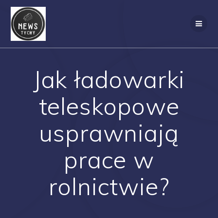
Skip
to
content
Jak ładowarki
teleskopowe
usprawniają
prace w
rolnictwie?