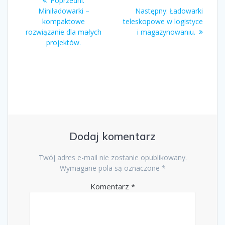
Poprzedni:
wpisu
wpis:
Następny
Miniładowarki –
Następny:
Ładowarki
wpis:
kompaktowe
teleskopowe w logistyce
rozwiązanie dla małych
i magazynowaniu.
projektów.
Dodaj komentarz
Twój adres e-mail nie zostanie opublikowany.
Wymagane pola są oznaczone
*
Komentarz
*