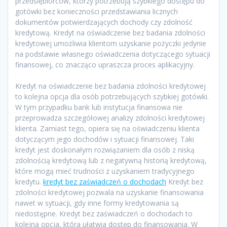
przedsiębiorców, którzy potrzebują szybkiego dostępu do
gotówki bez konieczności przedstawiania licznych
dokumentów potwierdzających dochody czy zdolność
kredytową. Kredyt na oświadczenie bez badania zdolności
kredytowej umożliwia klientom uzyskanie pożyczki jedynie
na podstawie własnego oświadczenia dotyczącego sytuacji
finansowej, co znacząco upraszcza proces aplikacyjny.
Kredyt na oświadczenie bez badania zdolności kredytowej
to kolejna opcja dla osób potrzebujących szybkiej gotówki.
W tym przypadku bank lub instytucja finansowa nie
przeprowadza szczegółowej analizy zdolności kredytowej
klienta. Zamiast tego, opiera się na oświadczeniu klienta
dotyczącym jego dochodów i sytuacji finansowej. Taki
kredyt jest doskonałym rozwiązaniem dla osób z niską
zdolnością kredytową lub z negatywną historią kredytową,
które mogą mieć trudności z uzyskaniem tradycyjnego
kredytu.
kredyt bez zaświadczeń o dochodach
Kredyt bez
zdolności kredytowej pozwala na uzyskanie finansowania
nawet w sytuacji, gdy inne formy kredytowania są
niedostępne. Kredyt bez zaświadczeń o dochodach to
kolejna opcja, która ułatwia dostęp do finansowania. W