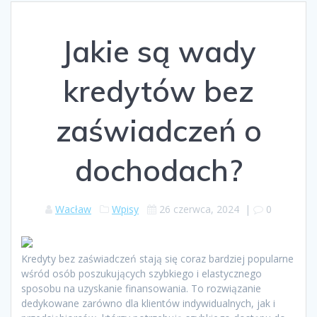
Jakie są wady
kredytów bez
zaświadczeń o
dochodach?
Wacław
Wpisy
26 czerwca, 2024
|
0
Kredyty bez zaświadczeń stają się coraz bardziej popularne
wśród osób poszukujących szybkiego i elastycznego
sposobu na uzyskanie finansowania. To rozwiązanie
dedykowane zarówno dla klientów indywidualnych, jak i