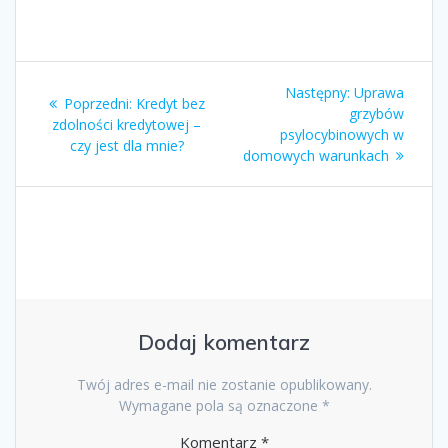
Nawigacja
Następny
Następny:
Uprawa
Poprzedni
Poprzedni:
Kredyt bez
wpisu
wpis:
grzybów
wpis:
zdolności kredytowej –
psylocybinowych w
czy jest dla mnie?
domowych warunkach
Dodaj komentarz
Twój adres e-mail nie zostanie opublikowany.
Wymagane pola są oznaczone
*
Komentarz
*