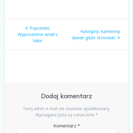
Nawigacja
Poprzedni
Poprzedni:
Następny
Następny:
Kamienny
wpisu
wpis:
Wyposażenie wnętrz
wpis:
dywan gdzie stosować
Valor
Dodaj komentarz
Twój adres e-mail nie zostanie opublikowany.
Wymagane pola są oznaczone
*
Komentarz
*