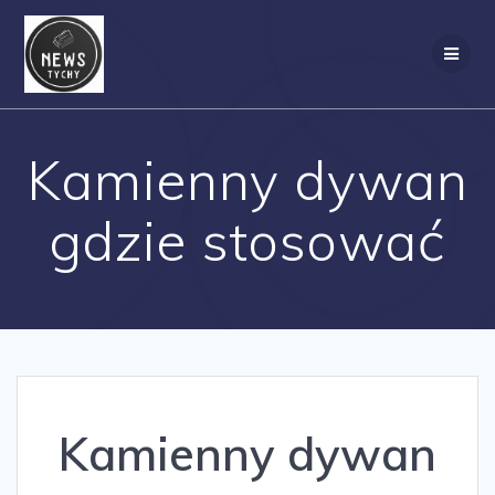
Skip
to
content
Kamienny dywan
gdzie stosować
Kamienny dywan