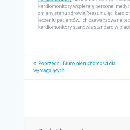
kardiomonitory wspierają personel medyc
zmiany stanu zdrowia.Reasumując, kardio
leczeniu pacjentów. Ich zaawansowana tec
kardiomonitory stanowią standard w pla
Nawigacja
Poprzedni
Poprzedni:
Biuro nieruchomości dla
wpis:
wpisu
wymagających