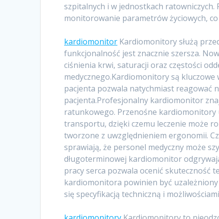
szpitalnych i w jednostkach ratowniczych.
monitorowanie parametrów życiowych, co 
kardiomonitor
Kardiomonitory służą przed
funkcjonalność jest znacznie szersza. N
ciśnienia krwi, saturacji oraz częstości o
medycznego.Kardiomonitory są kluczowe w
pacjenta pozwala natychmiast reagować n
pacjenta.Profesjonalny kardiomonitor zn
ratunkowego. Przenośne kardiomonitory u
transportu, dzięki czemu leczenie może 
tworzone z uwzględnieniem ergonomii. Czy
sprawiają, że personel medyczny może sz
długoterminowej kardiomonitor odgrywają
pracy serca pozwala ocenić skuteczność 
kardiomonitora powinien być uzależniony
się specyfikacją techniczną i możliwościam
kardiomonitory
Kardiomonitory to nieodz