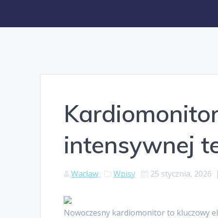
Kardiomonito
intensywnej te
Wacław
Wpisy
25 stycznia, 2026
Nowoczesny kardiomonitor to kluczowy e