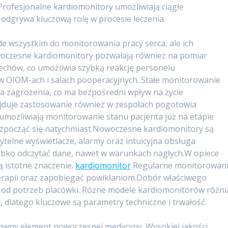
 Profesjonalne kardiomonitory umożliwiają ciągłe
odgrywa kluczową rolę w procesie leczenia.
e wszystkim do monitorowania pracy serca, ale ich
owoczesne kardiomonitory pozwalają również na pomiar
ddechów, co umożliwia szybką reakcję personelu
 OIOM-ach i salach pooperacyjnych. Stałe monitorowanie
a zagrożenia, co ma bezpośredni wpływ na życie
ajduje zastosowanie również w zespołach pogotowia
możliwiają monitorowanie stanu pacjenta już na etapie
rozpocząć się natychmiast.Nowoczesne kardiomonitory są
telne wyświetlacze, alarmy oraz intuicyjna obsługa
ybko odczytać dane, nawet w warunkach nagłych.W opiece
 istotne znaczenie.
kardiomonitor
Regularne monitorowan
terapii oraz zapobiegać powikłaniom.Dobór właściwego
 od potrzeb placówki. Różne modele kardiomonitorów różni
i, dlatego kluczowe są parametry techniczne i trwałość.
owny element nowoczesnej medycyny. Wysokiej jakości