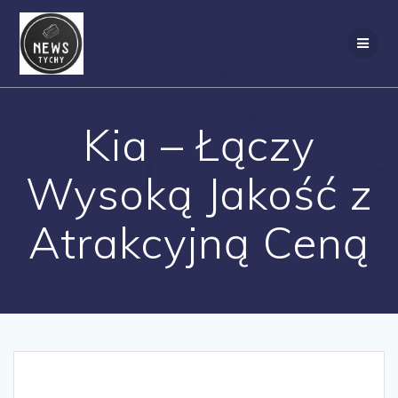
Skip
to
content
Kia – Łączy
Wysoką Jakość z
Atrakcyjną Ceną