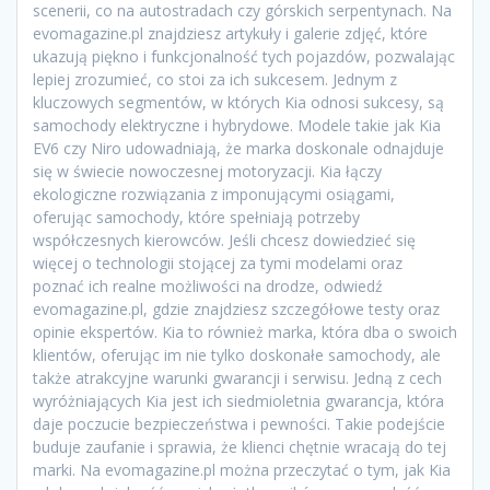
scenerii, co na autostradach czy górskich serpentynach. Na
evomagazine.pl znajdziesz artykuły i galerie zdjęć, które
ukazują piękno i funkcjonalność tych pojazdów, pozwalając
lepiej zrozumieć, co stoi za ich sukcesem. Jednym z
kluczowych segmentów, w których Kia odnosi sukcesy, są
samochody elektryczne i hybrydowe. Modele takie jak Kia
EV6 czy Niro udowadniają, że marka doskonale odnajduje
się w świecie nowoczesnej motoryzacji. Kia łączy
ekologiczne rozwiązania z imponującymi osiągami,
oferując samochody, które spełniają potrzeby
współczesnych kierowców. Jeśli chcesz dowiedzieć się
więcej o technologii stojącej za tymi modelami oraz
poznać ich realne możliwości na drodze, odwiedź
evomagazine.pl, gdzie znajdziesz szczegółowe testy oraz
opinie ekspertów. Kia to również marka, która dba o swoich
klientów, oferując im nie tylko doskonałe samochody, ale
także atrakcyjne warunki gwarancji i serwisu. Jedną z cech
wyróżniających Kia jest ich siedmioletnia gwarancja, która
daje poczucie bezpieczeństwa i pewności. Takie podejście
buduje zaufanie i sprawia, że klienci chętnie wracają do tej
marki. Na evomagazine.pl można przeczytać o tym, jak Kia