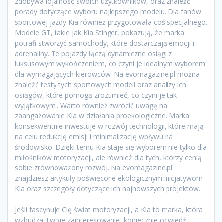
zdobywa lojalność swoich użytkowników, oraz znaleźć
porady dotyczące wyboru najlepszego modelu. Dla fanów
sportowej jazdy Kia również przygotowała coś specjalnego.
Modele GT, takie jak Kia Stinger, pokazują, że marka
potrafi stworzyć samochody, które dostarczają emocji i
adrenaliny. Te pojazdy łączą dynamiczne osiągi z
luksusowym wykończeniem, co czyni je idealnym wyborem
dla wymagających kierowców. Na evomagazine.pl można
znaleźć testy tych sportowych modeli oraz analizy ich
osiągów, które pomogą zrozumieć, co czyni je tak
wyjątkowymi. Warto również zwrócić uwagę na
zaangażowanie Kia w działania proekologiczne. Marka
konsekwentnie inwestuje w rozwój technologii, które mają
na celu redukcję emisji i minimalizację wpływu na
środowisko. Dzięki temu Kia staje się wyborem nie tylko dla
miłośników motoryzacji, ale również dla tych, którzy cenią
sobie zrównoważony rozwój. Na evomagazine.pl
znajdziesz artykuły poświęcone ekologicznym inicjatywom
Kia oraz szczegóły dotyczące ich najnowszych projektów.
Jeśli fascynuje Cię świat motoryzacji, a Kia to marka, która
wzbudza Twoje zainteresowanie, koniecznie odwiedź