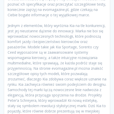
poznać ich specyfikacje oraz przeczytać szczegółowe testy,
koniecznie zajrzyj na evomagazine.pl, gdzie czekają na
Ciebie bogate informacje o tej wyjątkowej marce.
Jednym z elementów, który wyróżnia Kia na tle konkurencji,
jest jej nieustanne dążenie do innowacji. Marka nie boi się
wprowadzać nowoczesnych technologii, które podnoszą
komfort jazdy i bezpieczeństwo kierowców oraz
pasażerów. Modele takie jak Kia Sportage, Sorento czy
Ceed wyposażone są w zaawansowane systemy
wspomagania kierowcy, a także intuicyjne rozwiązania
multimedialne, które sprawiają, że każda podróż staje się
przyjemnością. Na stronie evomagazine.pl można znaleźć
szczegółowe opisy tych modeli, które pozwalają
zrozumieć, dlaczego Kia zdobywa coraz większe uznanie na
rynku. Kia zachwyca również swoim podejściem do designu.
Samochody tej marki łączą nowoczesne linie nadwozia z
elegancją, która przyciąga spojrzenia na drodze. Projekty
Peter’a Schreyera, który wprowadził Kii nową estetykę,
stały się symbolem rewolucji stylistycznej marki. Dziś Kia to
pojazdy, które równie dobrze prezentują się w miejskiej