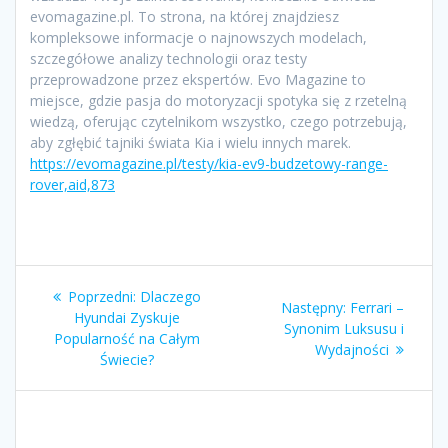
evomagazine.pl. To strona, na której znajdziesz
kompleksowe informacje o najnowszych modelach,
szczegółowe analizy technologii oraz testy
przeprowadzone przez ekspertów. Evo Magazine to
miejsce, gdzie pasja do motoryzacji spotyka się z rzetelną
wiedzą, oferując czytelnikom wszystko, czego potrzebują,
aby zgłębić tajniki świata Kia i wielu innych marek.
https://evomagazine.pl/testy/kia-ev9-budzetowy-range-
rover,aid,873
Nawigacja
Poprzedni
Poprzedni:
Dlaczego
Następny
Następny:
Ferrari –
wpisu
wpis:
Hyundai Zyskuje
wpis:
Synonim Luksusu i
Popularność na Całym
Wydajności
Świecie?