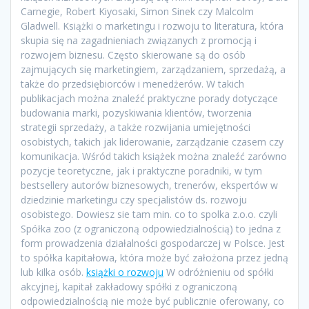
Carnegie, Robert Kiyosaki, Simon Sinek czy Malcolm
Gladwell. Książki o marketingu i rozwoju to literatura, która
skupia się na zagadnieniach związanych z promocją i
rozwojem biznesu. Często skierowane są do osób
zajmujących się marketingiem, zarządzaniem, sprzedażą, a
także do przedsiębiorców i menedżerów. W takich
publikacjach można znaleźć praktyczne porady dotyczące
budowania marki, pozyskiwania klientów, tworzenia
strategii sprzedaży, a także rozwijania umiejętności
osobistych, takich jak liderowanie, zarządzanie czasem czy
komunikacja. Wśród takich książek można znaleźć zarówno
pozycje teoretyczne, jak i praktyczne poradniki, w tym
bestsellery autorów biznesowych, trenerów, ekspertów w
dziedzinie marketingu czy specjalistów ds. rozwoju
osobistego. Dowiesz sie tam min. co to spolka z.o.o. czyli
Spółka zoo (z ograniczoną odpowiedzialnością) to jedna z
form prowadzenia działalności gospodarczej w Polsce. Jest
to spółka kapitałowa, która może być założona przez jedną
lub kilka osób.
książki o rozwoju
W odróżnieniu od spółki
akcyjnej, kapitał zakładowy spółki z ograniczoną
odpowiedzialnością nie może być publicznie oferowany, co