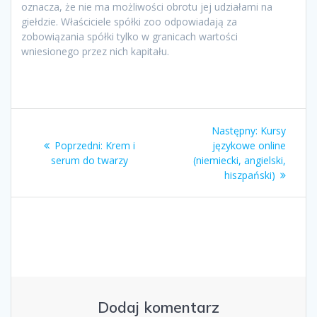
oznacza, że nie ma możliwości obrotu jej udziałami na
giełdzie. Właściciele spółki zoo odpowiadają za
zobowiązania spółki tylko w granicach wartości
wniesionego przez nich kapitału.
Nawigacja
Następny
Następny:
Kursy
wpisu
Poprzedni
wpis:
Poprzedni:
Krem i
językowe online
wpis:
serum do twarzy
(niemiecki, angielski,
hiszpański)
Dodaj komentarz