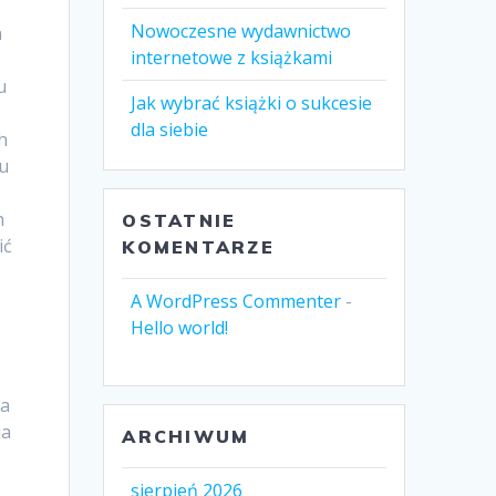
Nowoczesne wydawnictwo
a
internetowe z książkami
u
Jak wybrać książki o sukcesie
dla siebie
h
mu
h
OSTATNIE
ić
KOMENTARZE
A WordPress Commenter
-
Hello world!
ka
ia
ARCHIWUM
sierpień 2026