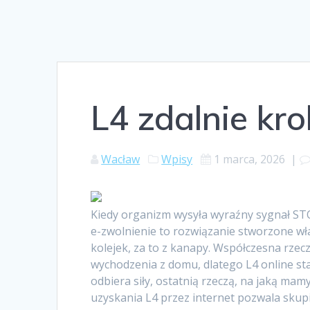
L4 zdalnie kro
Wacław
Wpisy
1 marca, 2026
|
Kiedy organizm wysyła wyraźny sygnał STOP,
e-zwolnienie to rozwiązanie stworzone w
kolejek, za to z kanapy. Współczesna rzec
wychodzenia z domu, dlatego L4 online s
odbiera siły, ostatnią rzeczą, na jaką mam
uzyskania L4 przez internet pozwala skupi