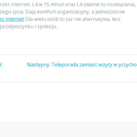
zez internet, L4 w 15 minut oraz L4 zdalnie to rozwiązania,
szego życia. Dają komfort organizacyjny, a jednocześnie
ez internet
Dla wielu osób to już nie alternatywa, lecz
ga odpoczynku i spokoju.
Następny
ć
Następny:
Teleporada zamiast wizyty w przycho
wpis: