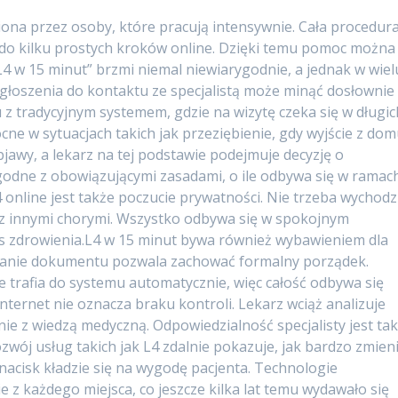
niona przez osoby, które pracują intensywnie. Cała procedur
ę do kilku prostych kroków online. Dzięki temu pomoc można
4 w 15 minut” brzmi niemal niewiarygodnie, a jednak w wiel
głoszenia do kontaktu ze specjalistą może minąć dosłownie
z tradycyjnym systemem, gdzie na wizytę czeka się w długic
cne w sytuacjach takich jak przeziębienie, gdy wyjście z do
objawy, a lekarz na tej podstawie podejmuje decyzję o
godne z obowiązującymi zasadami, o ile odbywa się w ramac
online jest także poczucie prywatności. Nie trzeba wychodz
 z innymi chorymi. Wszystko odbywa się w spokojnym
es zdrowienia.L4 w 15 minut bywa również wybawieniem dla
anie dokumentu pozwala zachować formalny porządek.
e trafia do systemu automatycznie, więc całość odbywa się
nternet nie oznacza braku kontroli. Lekarz wciąż analizuje
nie z wiedzą medyczną. Odpowiedzialność specjalisty jest ta
wój usług takich jak L4 zdalnie pokazuje, jak bardzo zmien
nacisk kładzie się na wygodę pacjenta. Technologie
e z każdego miejsca, co jeszcze kilka lat temu wydawało się