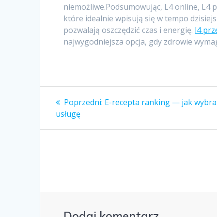
niemożliwe.Podsumowując, L4 online, L4 pr
które idealnie wpisują się w tempo dzisiej
pozwalają oszczędzić czas i energię.
l4 prz
najwygodniejsza opcja, gdy zdrowie wyma
Nawigacja
Poprzedni
Poprzedni:
E-recepta ranking — jak wybra
wpis:
wpisu
usługę
Dodaj komentarz