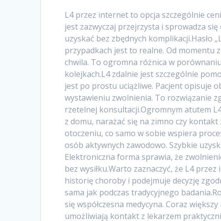
L4 przez internet to opcja szczególnie ce
jest zazwyczaj przejrzysta i sprowadza si
uzyskać bez zbędnych komplikacji.Hasło „L
przypadkach jest to realne. Od momentu z
chwila. To ogromna różnica w porównaniu 
kolejkach.L4 zdalnie jest szczególnie pomo
jest po prostu uciążliwe. Pacjent opisuje 
wystawieniu zwolnienia. To rozwiązanie z
rzetelnej konsultacji.Ogromnym atutem L4 
z domu, narażać się na zimno czy kontakt
otoczeniu, co samo w sobie wspiera proc
osób aktywnych zawodowo. Szybkie uzysk
Elektroniczna forma sprawia, że zwolnieni
bez wysiłku.Warto zaznaczyć, że L4 przez i
historię choroby i podejmuje decyzję zgod
sama jak podczas tradycyjnego badania.Roz
się współczesna medycyna. Coraz większy 
umożliwiają kontakt z lekarzem praktyczni