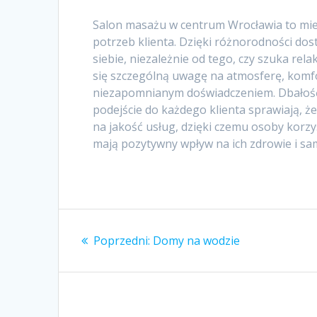
Salon masażu w centrum Wrocławia to mie
potrzeb klienta. Dzięki różnorodności do
siebie, niezależnie od tego, czy szuka rel
się szczególną uwagę na atmosferę, komfo
niezapomnianym doświadczeniem. Dbałość 
podejście do każdego klienta sprawiają, że
na jakość usług, dzięki czemu osoby korzy
mają pozytywny wpływ na ich zdrowie i s
Nawigacja
Poprzedni
Poprzedni:
Domy na wodzie
wpisu
wpis: