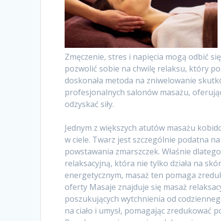
Zmęczenie, stres i napięcia mogą odbić si
pozwolić sobie na chwilę relaksu, który 
doskonała metoda na zniwelowanie skutkó
profesjonalnych salonów masażu, oferując
odzyskać siły.
Jednym z większych atutów masażu kobido j
w ciele. Twarz jest szczególnie podatna na
powstawania zmarszczek. Właśnie dlateg
relaksacyjną, która nie tylko działa na skó
energetycznym, masaż ten pomaga zreduk
oferty Masaje znajduje się masaż relaksac
poszukujących wytchnienia od codziennego
na ciało i umysł, pomagając zredukować p