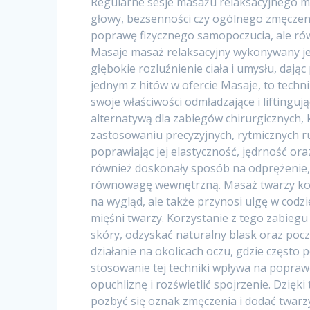
Regularne sesje masażu relaksacyjnego m
głowy, bezsenności czy ogólnego zmęczenia
poprawę fizycznego samopoczucia, ale rów
Masaje masaż relaksacyjny wykonywany jes
głębokie rozluźnienie ciała i umysłu, dając
jednym z hitów w ofercie Masaje, to technik
swoje właściwości odmładzające i liftinguj
alternatywą dla zabiegów chirurgicznych, 
zastosowaniu precyzyjnych, rytmicznych r
poprawiając jej elastyczność, jędrność o
również doskonały sposób na odprężenie, 
równowagę wewnętrzną. Masaż twarzy kobi
na wygląd, ale także przynosi ulgę w codzi
mięśni twarzy. Korzystanie z tego zabiegu
skóry, odzyskać naturalny blask oraz pocz
działanie na okolicach oczu, gdzie często p
stosowanie tej techniki wpływa na poprawę
opuchliznę i rozświetlić spojrzenie. Dzięk
pozbyć się oznak zmęczenia i dodać twarzy