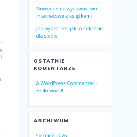
Nowoczesne wydawnictwo
internetowe z książkami
Jak wybrać książki o sukcesie
dla siebie
to
le
i
OSTATNIE
KOMENTARZE
a
A WordPress Commenter
-
Hello world!
ARCHIWUM
.
sierpień 2026