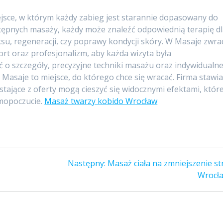
jsce, w którym każdy zabieg jest starannie dopasowany do
stępnych masaży, każdy może znaleźć odpowiednią terapię d
aksu, regeneracji, czy poprawy kondycji skóry. W Masaje zwra
rt oraz profesjonalizm, aby każda wizyta była
o szczegóły, precyzyjne techniki masażu oraz indywidualn
 Masaje to miejsce, do którego chce się wracać. Firma stawi
stające z oferty mogą cieszyć się widocznymi efektami, któr
amopoczucie.
Masaż twarzy kobido Wrocław
Następny
Następny:
Masaż ciała na zmniejszenie st
wpis:
Wrocł