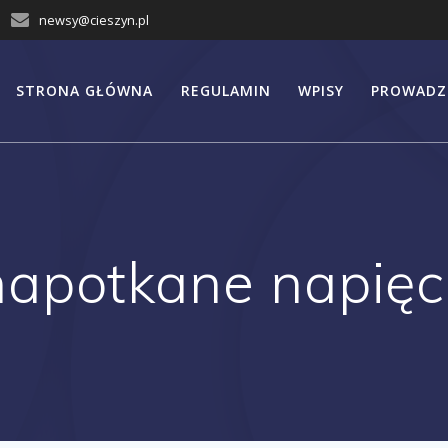
newsy@cieszyn.pl
STRONA GŁÓWNA
REGULAMIN
WPISY
PROWADZ
apotkane napię