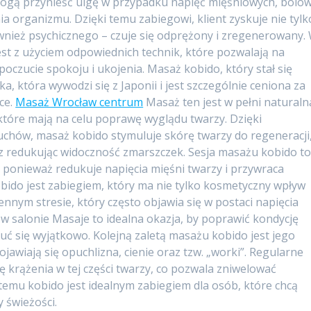
ogą przynieść ulgę w przypadku napięć mięśniowych, bóló
 organizmu. Dzięki temu zabiegowi, klient zyskuje nie tylk
nież psychicznego – czuje się odprężony i zregenerowany.
t z użyciem odpowiednich technik, które pozwalają na
 poczucie spokoju i ukojenia. Masaż kobido, który stał się
a, która wywodzi się z Japonii i jest szczególnie ceniona za
ące.
Masaż Wrocław centrum
Masaż ten jest w pełni naturaln
które mają na celu poprawę wyglądu twarzy. Dzięki
uchów, masaż kobido stymuluje skórę twarzy do regeneracji
raz redukując widoczność zmarszczek. Sesja masażu kobido t
ponieważ redukuje napięcia mięśni twarzy i przywraca
do jest zabiegiem, który ma nie tylko kosmetyczny wpływ
ennym stresie, który często objawia się w postaci napięcia
 w salonie Masaje to idealna okazja, by poprawić kondycję
uć się wyjątkowo. Kolejną zaletą masażu kobido jest jego
ojawiają się opuchlizna, cienie oraz tzw. „worki”. Regularne
 krążenia w tej części twarzy, co pozwala zniwelować
i temu kobido jest idealnym zabiegiem dla osób, które chcą
 świeżości.