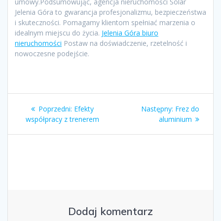
umowy.Podsumowując, agencja nieruchomości Solar
Jelenia Góra to gwarancja profesjonalizmu, bezpieczeństwa
i skuteczności. Pomagamy klientom spełniać marzenia o
idealnym miejscu do życia.
Jelenia Góra biuro
nieruchomości
Postaw na doświadczenie, rzetelność i
nowoczesne podejście.
Nawigacja
Poprzedni
Następny
Poprzedni:
Efekty
Następny:
Frez do
wpisu
wpis:
wpis:
współpracy z trenerem
aluminium
Dodaj komentarz