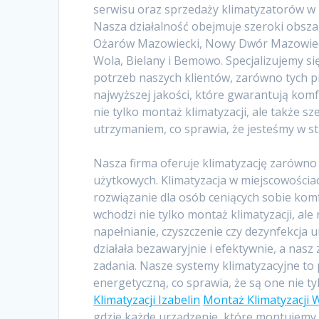
serwisu oraz sprzedaży klimatyzatorów w
Nasza działalność obejmuje szeroki obsza
Ożarów Mazowiecki, Nowy Dwór Mazowiecki,
Wola, Bielany i Bemowo. Specjalizujemy s
potrzeb naszych klientów, zarówno tych pr
najwyższej jakości, które gwarantują kom
nie tylko montaż klimatyzacji, ale także 
utrzymaniem, co sprawia, że jesteśmy w sta
Nasza firma oferuje klimatyzację zarówno 
użytkowych. Klimatyzacja w miejscowościac
rozwiązanie dla osób ceniących sobie kom
wchodzi nie tylko montaż klimatyzacji, ale 
napełnianie, czyszczenie czy dezynfekcja
działała bezawaryjnie i efektywnie, a nasz
zadania. Nasze systemy klimatyzacyjne to
energetyczną, co sprawia, że są one nie ty
Klimatyzacji Izabelin
Montaż Klimatyzacji 
gdzie każde urządzenie, które montujemy, 