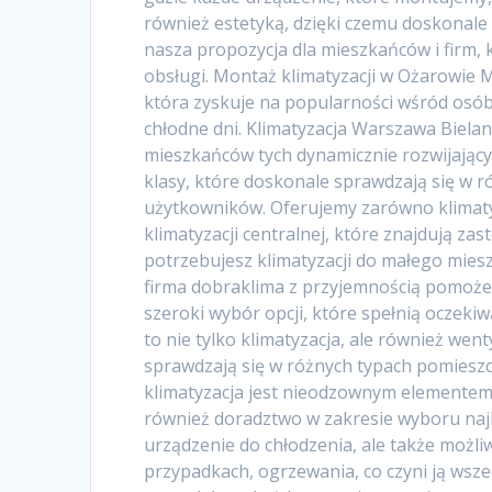
również estetyką, dzięki czemu doskonale
nasza propozycja dla mieszkańców i firm,
obsługi. Montaż klimatyzacji w Ożarowie M
która zyskuje na popularności wśród osób
chłodne dni. Klimatyzacja Warszawa Biela
mieszkańców tych dynamicznie rozwijającyc
klasy, które doskonale sprawdzają się w 
użytkowników. Oferujemy zarówno klimatyza
klimatyzacji centralnej, które znajdują za
potrzebujesz klimatyzacji do małego mies
firma dobraklima z przyjemnością pomoże 
szeroki wybór opcji, które spełnią oczeki
to nie tylko klimatyzacja, ale również wen
sprawdzają się w różnych typach pomieszc
klimatyzacja jest nieodzownym elementem
również doradztwo w zakresie wyboru najb
urządzenie do chłodzenia, ale także możli
przypadkach, ogrzewania, co czyni ją ws