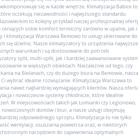
 wkomponowuje się w każde wnętrze. Klimatyzacja Babice to
 które oczekują niezawodności i najwyższego standardu
azowieckim to kolejny przykład naszej profesjonalnej ofert
 ceniących sobie komfort termiczny zarówno w upalne, jak i
ny i klimatyzacja Warszawa Bemowo to usługi skierowane do
h się dzielnic. Nasze klimatyzatory to urządzenia najwyższe
różnych warunkach i są dostosowane do potrzeb
tory split, multi-split, jak i bardziej zaawansowane syste
stosowanie w większych obiektach. Niezależnie od tego, czy
zkania na Bielanach, czy do dużego biura na Bemowie, nasz
Ci wybrać idealne rozwiązanie. Klimatyzacja Warszawa to
wania nawet najbardziej wymagających klientów. Nasza ofert
tylacja i nowoczesne systemy chłodnicze, które idealnie
zeń. W miejscowościach takich jak Łomianki czy Legionowo,
 nowoczesnych domów i biur, a nasze usługi obejmują
ardziej odpowiedniego sprzętu. Klimatyzacja to nie tylko
wość wentylacji, osuszania powietrza oraz, w niektórych
zechstronnym narzędziem do zapewnienia optymalnych