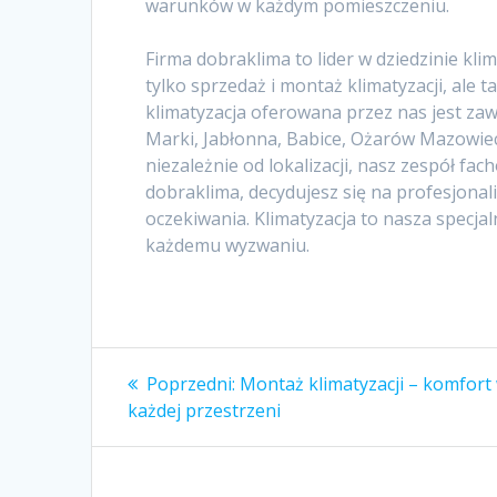
warunków w każdym pomieszczeniu.
Firma dobraklima to lider w dziedzinie kl
tylko sprzedaż i montaż klimatyzacji, ale 
klimatyzacja oferowana przez nas jest za
Marki, Jabłonna, Babice, Ożarów Mazowie
niezależnie od lokalizacji, nasz zespół f
dobraklima, decydujesz się na profesjonali
oczekiwania. Klimatyzacja to nasza specja
każdemu wyzwaniu.
Nawigacja
Poprzedni
Poprzedni:
Montaż klimatyzacji – komfort
wpis:
wpisu
każdej przestrzeni