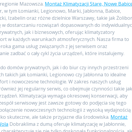
 regionie Mazowsza.
Montaż Klimatyzacji Stare, Nowe Babic
r, w tym Łomianki, Legionowo, Marki, Jabłonna, Babice,
 Izabelin oraz różne dzielnice Warszawy, takie jak Żolibor
ię w dostarczaniu rozwiązań dopasowanych do indywidualny
ywatnych, jak i biznesowych, oferując klimatyzatory
fort w każdych warunkach atmosferycznych. Nasza firma to
szeroka gama usług związanych z jej serwisem oraz
nie zadbać o cały cykl życia urządzeń, które instalujemy.
do domów prywatnych, jak i do biur czy innych przestrzeni
h takich jak Łomianki, Legionowo czy Jabłonna to idealne
fort i nowoczesne technologie. W zakres naszych usług
również jej regularny serwis, co obejmuje czynności takie ja
 urządzeń. Klimatyzacja wymaga okresowej konserwacji, aby
 zespół serwisowy jest zawsze gotowy do podjęcia się tego
 połączenie nowoczesnych technologii z wysoką wydajnością
lko skuteczne, ale także przyjazne dla środowiska.
Montaż
Wola
Dobraklima z dumą oferuje klimatyzację w Jabłonnie,
charakteryzuje się nie tylko doskonałą funkcjonalnością, al