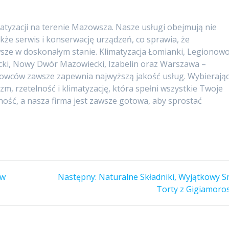
imatyzacji na terenie Mazowsza. Nasze usługi obejmują nie
także serwis i konserwację urządzeń, co sprawia, że
wsze w doskonałym stanie. Klimatyzacja Łomianki, Legionowo
cki, Nowy Dwór Mazowiecki, Izabelin oraz Warszawa –
achowców zawsze zapewnia najwyższą jakość usług. Wybierają
zm, rzetelność i klimatyzację, która spełni wszystkie Twoje
lność, a nasza firma jest zawsze gotowa, aby sprostać
Następny
 w
Następny:
Naturalne Składniki, Wyjątkowy S
wpis:
Torty z Gigiamoro