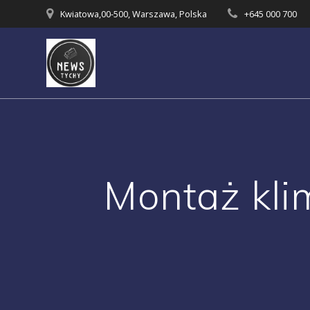
Skip
Kwiatowa,00-500, Warszawa, Polska
+645 000 700
to
content
Montaż kli