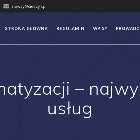
newsy@cieszyn.pl
STRONA GŁÓWNA
REGULAMIN
WPISY
PROWADZ
matyzacji – najwy
usług