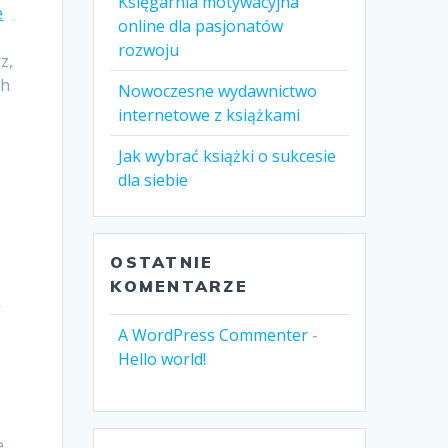
Księgarnia motywacyjna
e
online dla pasjonatów
rozwoju
z,
ch
Nowoczesne wydawnictwo
internetowe z książkami
Jak wybrać książki o sukcesie
dla siebie
OSTATNIE
KOMENTARZE
k
A WordPress Commenter
-
Hello world!
e