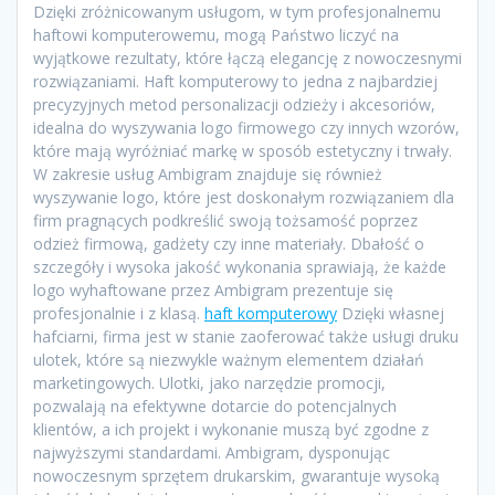
Dzięki zróżnicowanym usługom, w tym profesjonalnemu
haftowi komputerowemu, mogą Państwo liczyć na
wyjątkowe rezultaty, które łączą elegancję z nowoczesnymi
rozwiązaniami. Haft komputerowy to jedna z najbardziej
precyzyjnych metod personalizacji odzieży i akcesoriów,
idealna do wyszywania logo firmowego czy innych wzorów,
które mają wyróżniać markę w sposób estetyczny i trwały.
W zakresie usług Ambigram znajduje się również
wyszywanie logo, które jest doskonałym rozwiązaniem dla
firm pragnących podkreślić swoją tożsamość poprzez
odzież firmową, gadżety czy inne materiały. Dbałość o
szczegóły i wysoka jakość wykonania sprawiają, że każde
logo wyhaftowane przez Ambigram prezentuje się
profesjonalnie i z klasą.
haft komputerowy
Dzięki własnej
hafciarni, firma jest w stanie zaoferować także usługi druku
ulotek, które są niezwykle ważnym elementem działań
marketingowych. Ulotki, jako narzędzie promocji,
pozwalają na efektywne dotarcie do potencjalnych
klientów, a ich projekt i wykonanie muszą być zgodne z
najwyższymi standardami. Ambigram, dysponując
nowoczesnym sprzętem drukarskim, gwarantuje wysoką