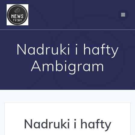
Skip
to
content
Nadruki i hafty
Ambigram
Nadruki i hafty