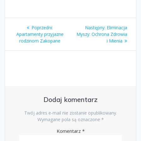
Nawigacja
Poprzedni
Następny
Poprzedni:
Następny:
Eliminacja
wpisu
wpis:
wpis:
Apartamenty przyjazne
Myszy: Ochrona Zdrowia
rodzinom Zakopane
i Mienia
Dodaj komentarz
Twój adres e-mail nie zostanie opublikowany.
Wymagane pola są oznaczone
*
Komentarz
*