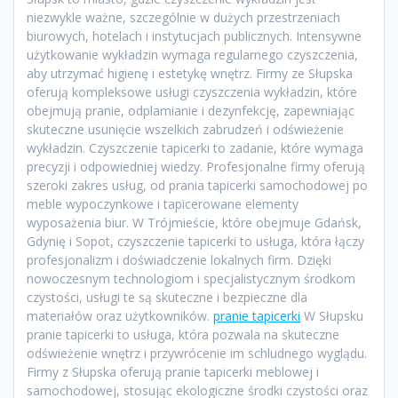
niezwykle ważne, szczególnie w dużych przestrzeniach
biurowych, hotelach i instytucjach publicznych. Intensywne
użytkowanie wykładzin wymaga regularnego czyszczenia,
aby utrzymać higienę i estetykę wnętrz. Firmy ze Słupska
oferują kompleksowe usługi czyszczenia wykładzin, które
obejmują pranie, odplamianie i dezynfekcję, zapewniając
skuteczne usunięcie wszelkich zabrudzeń i odświeżenie
wykładzin. Czyszczenie tapicerki to zadanie, które wymaga
precyzji i odpowiedniej wiedzy. Profesjonalne firmy oferują
szeroki zakres usług, od prania tapicerki samochodowej po
meble wypoczynkowe i tapicerowane elementy
wyposażenia biur. W Trójmieście, które obejmuje Gdańsk,
Gdynię i Sopot, czyszczenie tapicerki to usługa, która łączy
profesjonalizm i doświadczenie lokalnych firm. Dzięki
nowoczesnym technologiom i specjalistycznym środkom
czystości, usługi te są skuteczne i bezpieczne dla
materiałów oraz użytkowników.
pranie tapicerki
W Słupsku
pranie tapicerki to usługa, która pozwala na skuteczne
odświeżenie wnętrz i przywrócenie im schludnego wyglądu.
Firmy z Słupska oferują pranie tapicerki meblowej i
samochodowej, stosując ekologiczne środki czystości oraz