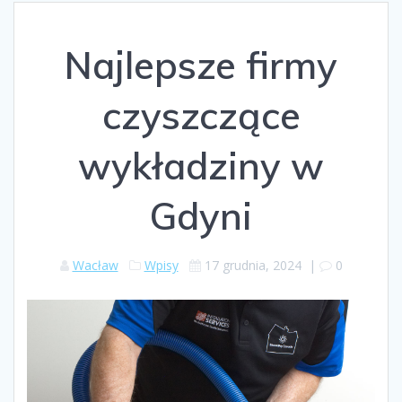
Najlepsze firmy
czyszczące
wykładziny w
Gdyni
Wacław
Wpisy
17 grudnia, 2024
|
0