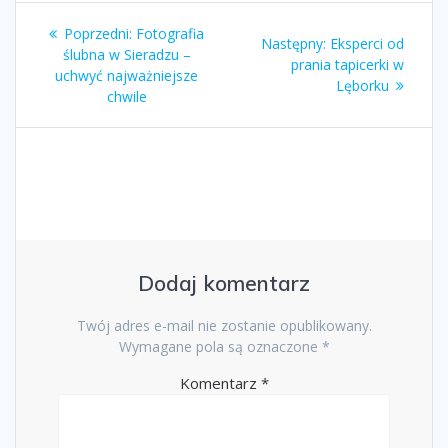
Nawigacja
Poprzedni
Poprzedni:
Fotografia
Następny
Następny:
Eksperci od
wpisu
wpis:
ślubna w Sieradzu –
wpis:
prania tapicerki w
uchwyć najważniejsze
Lęborku
chwile
Dodaj komentarz
Twój adres e-mail nie zostanie opublikowany.
Wymagane pola są oznaczone
*
Komentarz
*