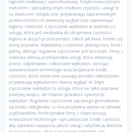
tapicerki meblowej i samochodowej. Dzięki nowoczesnym
metodom i specjalistycznym środkom czystości, usługi te
są skuteczne i bezpieczne, przywracając tapicerowanym
powierzchniom ich pierwotny wygląd oraz zapewniając
higienę i świeżość. Czyszczenie wykładzin w Gdańsku to
usługa, która jest niezbędna do utrzymania czystości i
higieny w dużych przestrzeniach, takich jak biura, hotele czy
domy prywatne. Wykładziny codziennie zbierają kurz, brud i
plamy, dlatego regularne czyszczenie jest kluczowe. Firmy z
Gdańska oferują profesjonalne usługi, które obejmują
pranie, odplamianie i odkurzanie wykładzin, stosując
zaawansowane technologie oraz bezpieczne środki
czystości, które skutecznie usuwają wszelkie zabrudzenia i
przywracają wykładzinom świeży wygląd. W Gdyni
czyszczenie wykładzin to usługa, która nie tylko poprawia
estetykę wnętrz, ale również przedłuża żywotność
wykładzin. Regularne czyszczenie zapobiega gromadzeniu
się brudu i alergenów, co ma pozytywny wpływ na zdrowie
użytkowników. Profesjonalne firmy z Gdyni stosują
nowoczesne technologie i specjalistyczne środki czystości,
aby zapewnić najwyższą jakość usług i satysfakcję klientów.
Słupsk to miasto, gdzie czyszczenie wykładzin jest