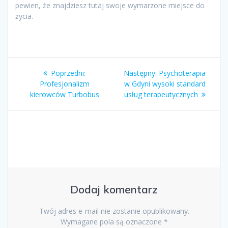
pewien, że znajdziesz tutaj swoje wymarzone miejsce do
życia.
Nawigacja
Poprzedni
Następny
Poprzedni:
Następny:
Psychoterapia
wpisu
wpis:
wpis:
Profesjonalizm
w Gdyni wysoki standard
kierowców Turbobus
usług terapeutycznych
Dodaj komentarz
Twój adres e-mail nie zostanie opublikowany.
Wymagane pola są oznaczone
*