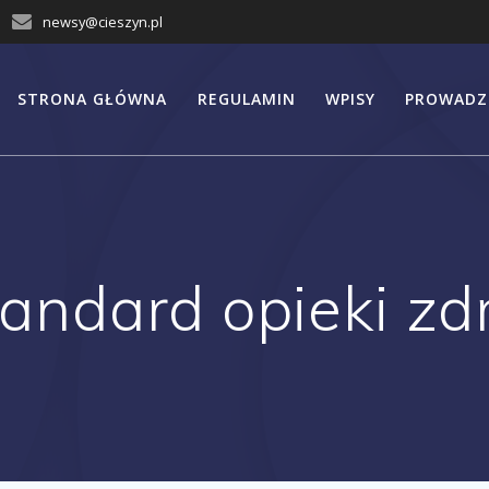
newsy@cieszyn.pl
STRONA GŁÓWNA
REGULAMIN
WPISY
PROWADZ
andard opieki zd