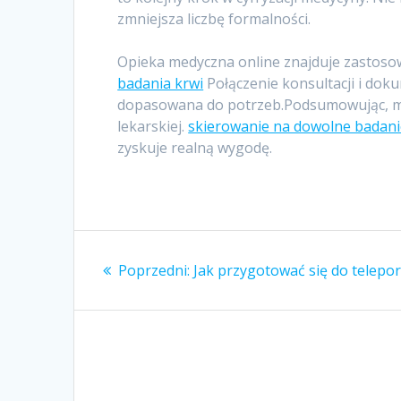
zmniejsza liczbę formalności.
Opieka medyczna online znajduje zastoso
badania krwi
Połączenie konsultacji i doku
dopasowana do potrzeb.Podsumowując, me
lekarskiej.
skierowanie na dowolne badan
zyskuje realną wygodę.
Nawigacja
Poprzedni
Poprzedni:
Jak przygotować się do telepo
wpisu
wpis: