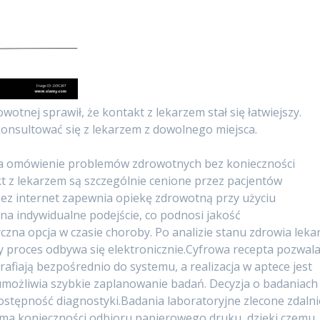
tnej sprawił, że kontakt z lekarzem stał się łatwiejszy.
konsultować się z lekarzem z dowolnego miejsca.
ia omówienie problemów zdrowotnych bez konieczności
t z lekarzem są szczególnie cenione przez pacjentów
zez internet zapewnia opiekę zdrowotną przy użyciu
 na indywidualne podejście, co podnosi jakość
czna opcja w czasie choroby. Po analizie stanu zdrowia leka
 proces odbywa się elektronicznie.Cyfrowa recepta pozwal
afiają bezpośrednio do systemu, a realizacja w aptece jest
 umożliwia szybkie zaplanowanie badań. Decyzja o badaniach
ostępność diagnostyki.Badania laboratoryjne zlecone zdalni
ie ma konieczności odbioru papierowego druku, dzięki czemu