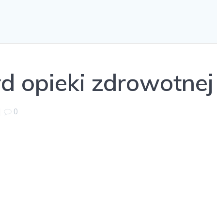
d opieki zdrowotnej
|
0