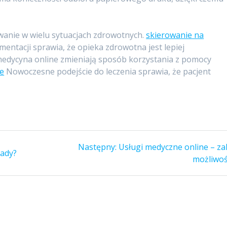
wanie w wielu sytuacjach zdrowotnych.
skierowanie na
mentacji sprawia, że opieka zdrowotna jest lepiej
dycyna online zmieniają sposób korzystania z pomocy
ie
Nowoczesne podejście do leczenia sprawia, że pacjent
Następny
Następny:
Usługi medyczne online – za
rady?
wpis:
możliwoś