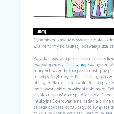
Dynamiczne zmiany w systemie opieki zdrowo
Zdalne formy konsultacji pozwalają dziś s
Porada medyczna przez internet umożliw
osobistej wizyty.
l4 najtaniej
Zdalny kontak
ceniących wygodę.Specjalista dostępny pr
rozwiązań cyfrowych. Pacjenci mogą liczyć
obsługi.Elektroniczne zwolnienie to prakty
może wystawić odpowiedni dokument. Cały
szybko uzyskać dostęp do leczenia. Dane tr
intuicyjna.Skierowanie na badania online
zapada podczas konsultacji, co zwiększa d
to kolejny krok w cyfryzacji medycyny. N