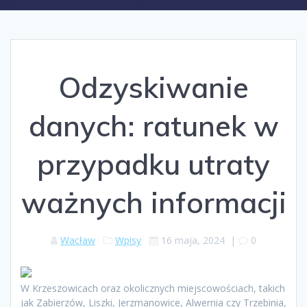
Odzyskiwanie
danych: ratunek w
przypadku utraty
ważnych informacji
Wacław
Wpisy
16 maja, 2024
|
0
W Krzeszowicach oraz okolicznych miejscowościach, takich
jak Zabierzów, Liszki, Jerzmanowice, Alwernia czy Trzebinia,