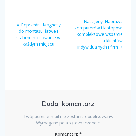
Nawigacja
Następny
Następny:
Naprawa
Poprzedni
Poprzedni:
Magnesy
wpisu
wpis:
komputerów i laptopów:
wpis:
do montażu: łatwe i
kompleksowe wsparcie
stabilne mocowanie w
dla klientów
każdym miejscu
indywidualnych i firm
Dodaj komentarz
Twój adres e-mail nie zostanie opublikowany.
Wymagane pola są oznaczone
*
Komentarz
*