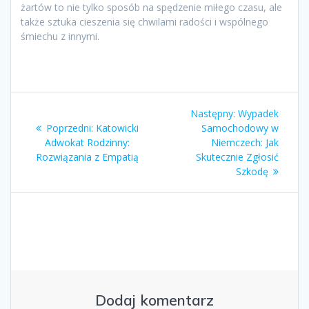
żartów to nie tylko sposób na spędzenie miłego czasu, ale
także sztuka cieszenia się chwilami radości i wspólnego
śmiechu z innymi.
Nawigacja
Następny
Następny:
Wypadek
wpisu
Poprzedni
wpis:
Poprzedni:
Katowicki
Samochodowy w
wpis:
Adwokat Rodzinny:
Niemczech: Jak
Rozwiązania z Empatią
Skutecznie Zgłosić
Szkodę
Dodaj komentarz