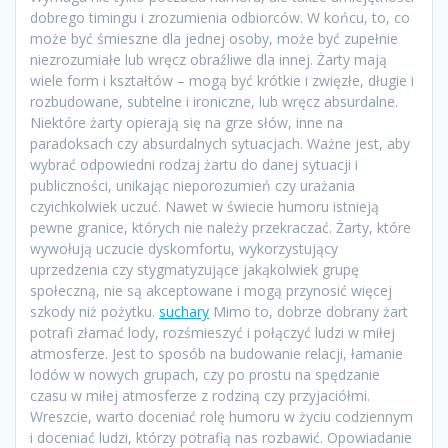
dobrego timingu i zrozumienia odbiorców. W końcu, to, co
może być śmieszne dla jednej osoby, może być zupełnie
niezrozumiałe lub wręcz obraźliwe dla innej. Żarty mają
wiele form i kształtów – mogą być krótkie i zwięzłe, długie i
rozbudowane, subtelne i ironiczne, lub wręcz absurdalne.
Niektóre żarty opierają się na grze słów, inne na
paradoksach czy absurdalnych sytuacjach. Ważne jest, aby
wybrać odpowiedni rodzaj żartu do danej sytuacji i
publiczności, unikając nieporozumień czy urażania
czyichkolwiek uczuć. Nawet w świecie humoru istnieją
pewne granice, których nie należy przekraczać. Żarty, które
wywołują uczucie dyskomfortu, wykorzystujący
uprzedzenia czy stygmatyzujące jakąkolwiek grupę
społeczną, nie są akceptowane i mogą przynosić więcej
szkody niż pożytku.
suchary
Mimo to, dobrze dobrany żart
potrafi złamać lody, rozśmieszyć i połączyć ludzi w miłej
atmosferze. Jest to sposób na budowanie relacji, łamanie
lodów w nowych grupach, czy po prostu na spędzanie
czasu w miłej atmosferze z rodziną czy przyjaciółmi.
Wreszcie, warto doceniać rolę humoru w życiu codziennym
i doceniać ludzi, którzy potrafią nas rozbawić. Opowiadanie