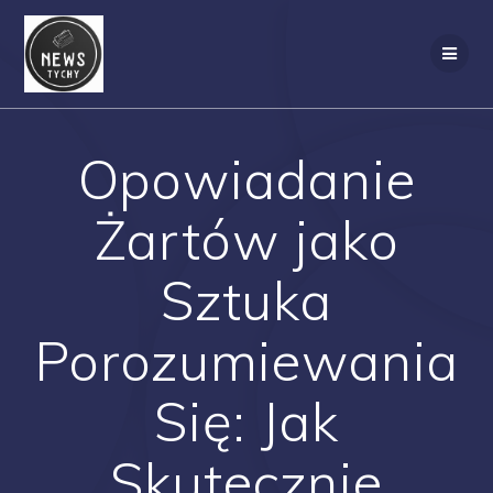
Skip
to
content
Opowiadanie
Żartów jako
Sztuka
Porozumiewania
Się: Jak
Skutecznie