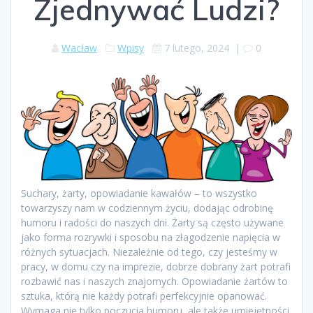
Zjednywać Ludzi?
Wacław
Wpisy
7 lutego, 2024
|
0
Suchary, żarty, opowiadanie kawałów – to wszystko
towarzyszy nam w codziennym życiu, dodając odrobinę
humoru i radości do naszych dni. Żarty są często używane
jako forma rozrywki i sposobu na złagodzenie napięcia w
różnych sytuacjach. Niezależnie od tego, czy jesteśmy w
pracy, w domu czy na imprezie, dobrze dobrany żart potrafi
rozbawić nas i naszych znajomych. Opowiadanie żartów to
sztuka, którą nie każdy potrafi perfekcyjnie opanować.
Wymaga nie tylko poczucia humoru, ale także umiejętności