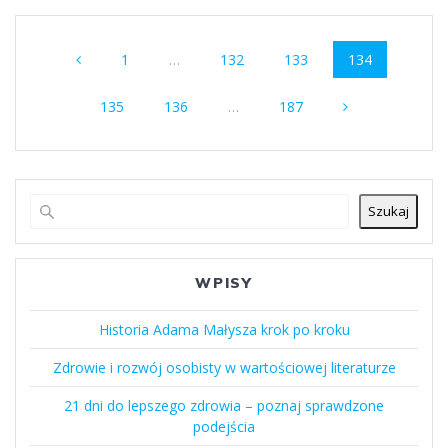
Nawigacja
Strona
Strona
Strona
Strona
1
…
132
133
134
po
Strona
Strona
Strona
wpisach
135
136
…
187
Szukaj
WPISY
Historia Adama Małysza krok po kroku
Zdrowie i rozwój osobisty w wartościowej literaturze
21 dni do lepszego zdrowia – poznaj sprawdzone
podejścia