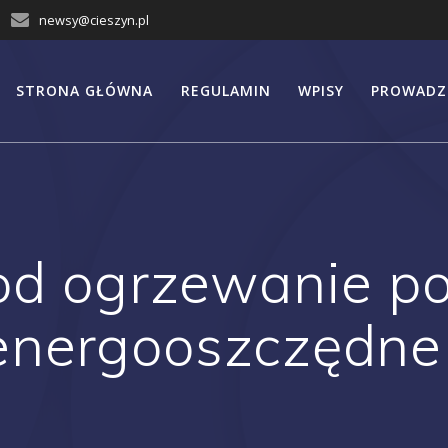
newsy@cieszyn.pl
STRONA GŁÓWNA
REGULAMIN
WPISY
PROWADZ
od ogrzewanie p
energooszczędne