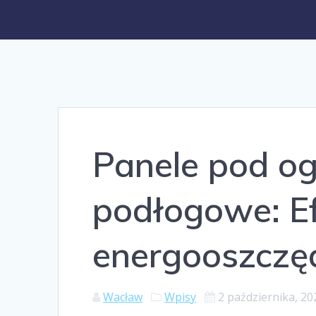
Panele pod o
podłogowe: E
energooszczę
Wacław
Wpisy
2 października, 20