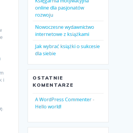
Księgarnia motywacyjna
online dla pasjonatów
rozwoju
Nowoczesne wydawnictwo
w
internetowe z książkami
ie
Jak wybrać książki o sukcesie
dla siebie
u
em
OSTATNIE
 i
KOMENTARZE
t
A WordPress Commenter
-
Hello world!
ę.