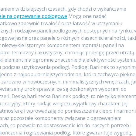
niem w dzisiejszych czasach, gdy chodzi o wykańczanie
ele na ogrzewanie podłogowe
Mogą one nadać
atkowo zapewnić trwałość oraz łatwość w utrzymaniu
różnych rodzajów paneli podłogowych dostępnych na rynku, 
gowe jasne oraz panele o różnych klasach ścieralności, tak
est niezwykle istotnym komponentem montażu paneli na
ator termiczny i akustyczny, chroniąc podłogę przed utratą
ielki element ma ogromne znaczenie dla efektywności system
 podczas użytkowania podłogi. Podłogi Barlinek to synonim
to jedna z najpopularniejszych odmian, która zachwyca piękn
ne zarówno w nowoczesnych, minimalistycznych wnętrzach, jak
powtarzalny urok sprawia, że są doskonałym wyborem do
czeń. Deska barlinecka Barlinek podłogi to nie tylko elemen
oracyjny, który nadaje wnętrzu wyjątkowy charakter. Jej
 atmosferę i wprowadzają do pomieszczenia ciepło i harmoni
e oraz pozostałe komponenty związane z ogrzewaniem
ch, co pozwala na dostosowanie ich do naszych potrzeb i
ykończenia i ogrzewania podłóg, które gwarantuje wygodę,