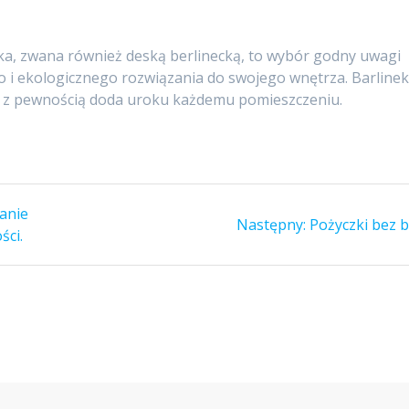
a, zwana również deską berlinecką, to wybór godny uwagi
go i ekologicznego rozwiązania do swojego wnętrza. Barline
óry z pewnością doda uroku każdemu pomieszczeniu.
anie
Następny
Następny:
Pożyczki bez b
ści.
wpis: