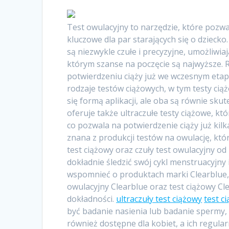
Test owulacyjny to narzędzie, które pozwa
kluczowe dla par starających się o dziecko
są niezwykle czułe i precyzyjne, umożliwi
którym szanse na poczęcie są najwyższe.
potwierdzeniu ciąży już we wczesnym etap
rodzaje testów ciążowych, w tym testy ci
się formą aplikacji, ale oba są równie s
oferuje także ultraczułe testy ciążowe, 
co pozwala na potwierdzenie ciąży już kil
znana z produkcji testów na owulację, któr
test ciążowy oraz czuły test owulacyjny od
dokładnie śledzić swój cykl menstruacyjny 
wspomnieć o produktach marki Clearblue, 
owulacyjny Clearblue oraz test ciążowy Cle
dokładności.
ultraczuły test ciążowy
test c
być badanie nasienia lub badanie spermy,
również dostępne dla kobiet, a ich regul