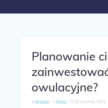
Planowanie ci
zainwestować
owulacyjne?
Wacław
Wpisy
28 sierpnia, 2024