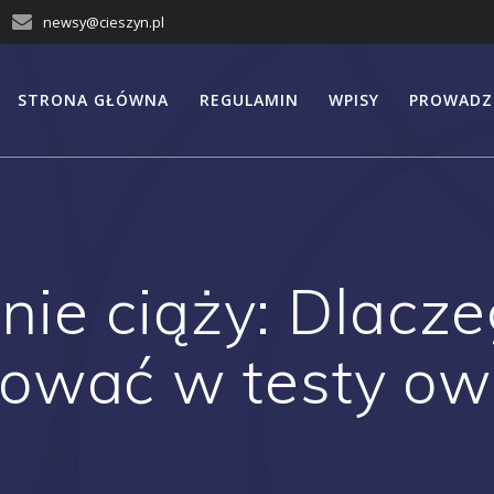
newsy@cieszyn.pl
STRONA GŁÓWNA
REGULAMIN
WPISY
PROWADZ
ie ciąży: Dlacz
ować w testy ow