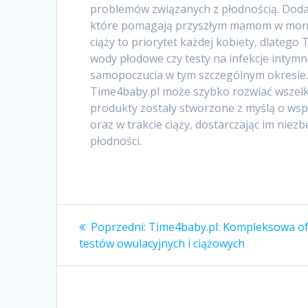
problemów związanych z płodnością. Doda
które pomagają przyszłym mamom w monito
ciąży to priorytet każdej kobiety, dlatego
wody płodowe czy testy na infekcje intym
samopoczucia w tym szczególnym okresie. 
Time4baby.pl może szybko rozwiać wszelk
produkty zostały stworzone z myślą o wsp
oraz w trakcie ciąży, dostarczając im nie
płodności.
Nawigacja
Poprzedni
Poprzedni:
Time4baby.pl: Kompleksowa of
wpis:
wpisu
testów owulacyjnych i ciążowych