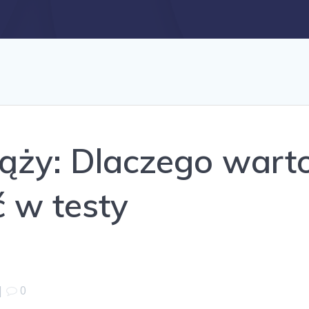
ąży: Dlaczego wart
 w testy
|
0