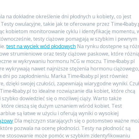
la na dokładne określenie dni płodnych u kobiety, co jest
. Testy owulacyjne, takie jak te oferowane przez Time4baby.p
ając kobietom monitorowanie cyklu i identyfikację momentu, 
 Równocześnie, testy ciążowe pomagają w szybkim i pewnym
ie.
test na wyciek wód płodowych
Na rynku dostępne są róż
ążowe strumieniowe oraz testy ciążowe paskowe, które różni
kuteczne w wykrywaniu hormonu hCG w moczu. Time4baby.pl
które wykrywają nawet najniższe stężenia hormonu ciążowego
ka dni po zapłodnieniu. Marka Time4baby.pl jest również
e, dzięki swojej czułości, zapewniają wiarygodne wyniki. Czu
 Time4baby.pl to idealne rozwiązanie dla kobiet, które chcą
i szybko dowiedzieć się o możliwej ciąży. Warto także
które cieszą się dużym uznaniem wśród kobiet. Test
arblue są łatwe w użyciu i oferują wyniki o wysokiej
iążowy
Dla mężczyzn starających się o potomstwo ważne mo
 które pozwala na ocenę płodności. Testy na płodność są
arne stosowanie może pomóc w szybkim zidentyfikowaniu