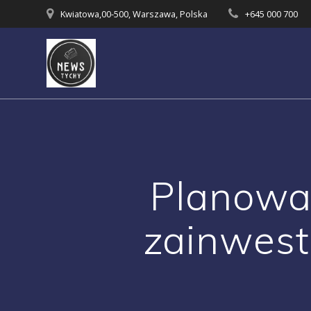
Skip
Kwiatowa,00-500, Warszawa, Polska
+645 000 700
to
content
Planowan
zainwest