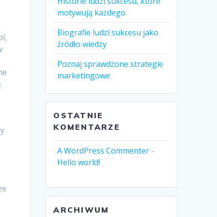
Historie ludzi sukcesu, które
motywują każdego
Biografie ludzi sukcesu jako
l,
źródło wiedzy
w
Poznaj sprawdzone strategie
ne
marketingowe
ą
,
OSTATNIE
KOMENTARZE
ły
A WordPress Commenter
-
Hello world!
że
ARCHIWUM