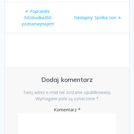
Nawigacja
Poprzedni
Poprzedni:
wpisu
wpis:
Następny
fotobudka360
Następny:
Spółka zoo
wpis:
poznańwynajem
Dodaj komentarz
Twój adres e-mail nie zostanie opublikowany.
Wymagane pola są oznaczone
*
Komentarz
*