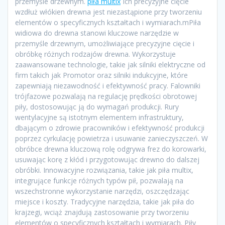
przemyśle drzewnym.
piła multix
Ich precyzyjne cięcie
wzdłuż włókien drewna jest niezastąpione przy tworzeniu
elementów o specyficznych kształtach i wymiarach.mPiła
widiowa do drewna stanowi kluczowe narzędzie w
przemyśle drzewnym, umożliwiające precyzyjne cięcie i
obróbkę różnych rodzajów drewna. Wykorzystuje
zaawansowane technologie, takie jak silniki elektryczne od
firm takich jak Promotor oraz silniki indukcyjne, które
zapewniają niezawodność i efektywność pracy. Falowniki
trójfazowe pozwalają na regulację prędkości obrotowej
piły, dostosowując ją do wymagań produkcji. Rury
wentylacyjne są istotnym elementem infrastruktury,
dbającym o zdrowie pracowników i efektywność produkcji
poprzez cyrkulację powietrza i usuwanie zanieczyszczeń. W
obróbce drewna kluczową rolę odgrywa frez do korowarki,
usuwając korę z kłód i przygotowując drewno do dalszej
obróbki. Innowacyjne rozwiązania, takie jak piła multix,
integrujące funkcje różnych typów pił, pozwalają na
wszechstronne wykorzystanie narzędzi, oszczędzając
miejsce i koszty. Tradycyjne narzędzia, takie jak piła do
krajzegi, wciąż znajdują zastosowanie przy tworzeniu
elementów o specyficznych kształtach i wymiarach. Piły