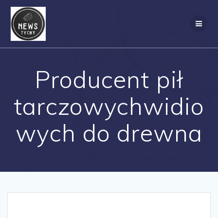
Skip
to
content
Producent pił
tarczowychwidio
wych do drewna