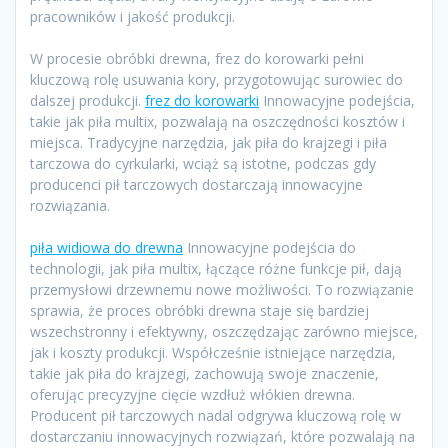
pracowników i jakość produkcji.
W procesie obróbki drewna, frez do korowarki pełni
kluczową rolę usuwania kory, przygotowując surowiec do
dalszej produkcji.
frez do korowarki
Innowacyjne podejścia,
takie jak piła multix, pozwalają na oszczędności kosztów i
miejsca. Tradycyjne narzędzia, jak piła do krajzegi i piła
tarczowa do cyrkularki, wciąż są istotne, podczas gdy
producenci pił tarczowych dostarczają innowacyjne
rozwiązania.
piła widiowa do drewna
Innowacyjne podejścia do
technologii, jak piła multix, łączące różne funkcje pił, dają
przemysłowi drzewnemu nowe możliwości. To rozwiązanie
sprawia, że proces obróbki drewna staje się bardziej
wszechstronny i efektywny, oszczędzając zarówno miejsce,
jak i koszty produkcji. Współcześnie istniejące narzędzia,
takie jak piła do krajzegi, zachowują swoje znaczenie,
oferując precyzyjne cięcie wzdłuż włókien drewna.
Producent pił tarczowych nadal odgrywa kluczową rolę w
dostarczaniu innowacyjnych rozwiązań, które pozwalają na