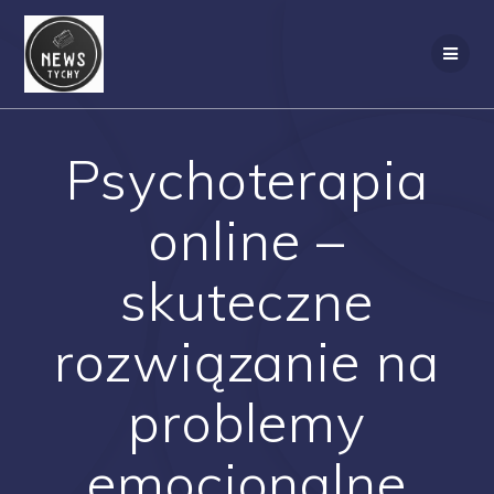
Skip
to
content
Psychoterapia
online –
skuteczne
rozwiązanie na
problemy
emocjonalne