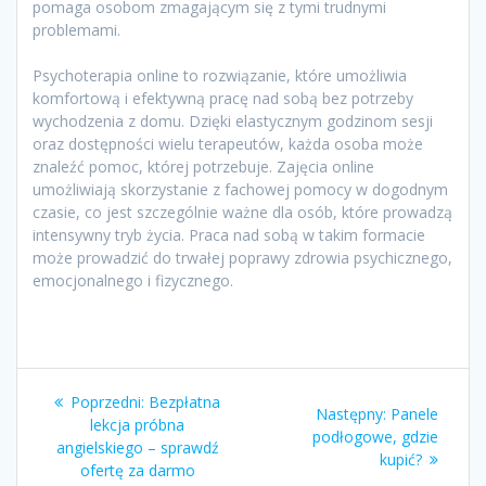
pomaga osobom zmagającym się z tymi trudnymi
problemami.
Psychoterapia online to rozwiązanie, które umożliwia
komfortową i efektywną pracę nad sobą bez potrzeby
wychodzenia z domu. Dzięki elastycznym godzinom sesji
oraz dostępności wielu terapeutów, każda osoba może
znaleźć pomoc, której potrzebuje. Zajęcia online
umożliwiają skorzystanie z fachowej pomocy w dogodnym
czasie, co jest szczególnie ważne dla osób, które prowadzą
intensywny tryb życia. Praca nad sobą w takim formacie
może prowadzić do trwałej poprawy zdrowia psychicznego,
emocjonalnego i fizycznego.
Nawigacja
Poprzedni
Poprzedni:
Bezpłatna
Następny
Następny:
Panele
wpisu
wpis:
lekcja próbna
wpis:
podłogowe, gdzie
angielskiego – sprawdź
kupić?
ofertę za darmo