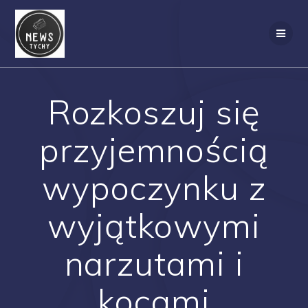
Skip
to
content
Rozkoszuj się
przyjemnością
wypoczynku z
wyjątkowymi
narzutami i
kocami