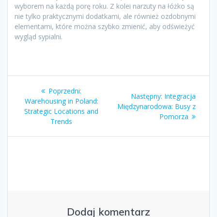
wyborem na każdą porę roku. Z kolei narzuty na łóżko są
nie tylko praktycznymi dodatkami, ale również ozdobnymi
elementami, które można szybko zmienić, aby odświeżyć
wygląd sypialni.
Nawigacja
Poprzedni
Poprzedni:
Następny
Następny:
Integracja
wpisu
wpis:
Warehousing in Poland:
wpis:
Międzynarodowa: Busy z
Strategic Locations and
Pomorza
Trends
Dodaj komentarz