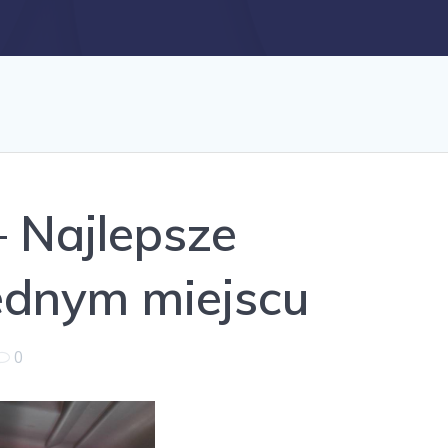
– Najlepsze
ednym miejscu
0