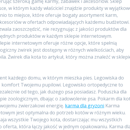
ferując szeroką gamę karmy, zabawek i akcesoriów. Sklep
sce, w którym każdy właściciel znajdzie produkty w wyjątko
nio to miejsce, które oferuje bogaty asortyment karm,
akcesoriów w ofertach odpowiadających każdemu budżetowi.
zwala zaoszczędzić, nie rezygnując z jakości produktów dla
zbędnych produktów w każdym sklepie internetowym.
lepie internetowym oferuje różne opcje, które spełnią
logiczny żwirek jest dostępny w różnych wielkościach, aby
. Żwirek dla kota to artykuł, który można znaleźć w sklepi
ent każdego domu, w którym mieszka pies. Legowiska do
ą komfort Twojemu pupilowi. Legowisko ortopedyczne to
ezależnie od tego, jak dużego psa posiadasz. Poduszka dla
epie zoologicznym, dbając o zadowolenie psa. Pokarm dla ko
 Twojemu zwierzakowi energię.
karma dla gryzoni
Karma
etowym jest optymalna do potrzeb kotów w różnym wieku.
aja wszystkie Twojego kota, dostarczając mu wszystkich
oferta, która łączy jakość w jednym opakowaniu. Karma dl