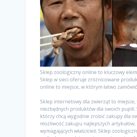
Sklep zoologiczny online to kluczowy elem
Sklep w sieci oferuje zróżnicowane produk
online to miejsce, w którym łatwo zamówić
Sklep internetowy dla zwierząt to miejsce,
niezbędnych produktów dla swoich pupili. 
którzy chcą wygodnie zrobić zakupy dla sw
możliwość zakupu najlepszych artykułów,
wymagających właścicieli. Sklep zoologiczn