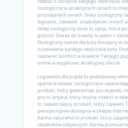
zadbać o szczęście swojego zwierzęcia, o
zoologiczny w atrakcyjnych cenach to miej
przystępnych cenach. Sklep zoologiczny ta
legowisk, zabawek, smakołyków i innych 
Sklep zoologiczny tanio to opcja, która po
gryzoni. Żwirek do kuwety to jeden z nie
Ekologiczny żwirek dla kota dostępny w sk
oczekiwania każdego właściciela kota. Eko
zapewnić komfort w kuwecie Twojego pupila
online w wyjątkowo atrakcyjnej ofercie.
Legowisko dla pupila to podstawowy elem
spania w sklepie zoologicznym zapewniaj
produkt, który gwarantuje psu wygodę, ni
psa to artykuł, który można znaleźć w skl
to najważniejszy produkt, który zapewni
pełnoporcjowa dostępna w sklepie intern
Karma naturalna to produkt, który zaspok
składników odżywczych. Karma premium to 