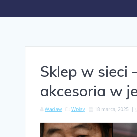
Sklep w sieci 
akcesoria w j
Wacław
Wpisy
18 marca, 2025
|