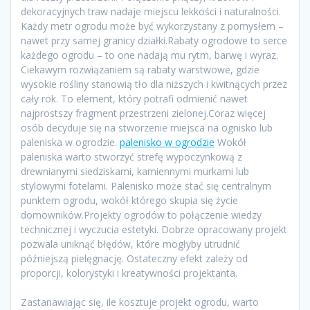
dekoracyjnych traw nadaje miejscu lekkości i naturalności.
Każdy metr ogrodu może być wykorzystany z pomysłem –
nawet przy samej granicy działki.Rabaty ogrodowe to serce
każdego ogrodu – to one nadają mu rytm, barwę i wyraz.
Ciekawym rozwiązaniem są rabaty warstwowe, gdzie
wysokie rośliny stanowią tło dla niższych i kwitnących przez
cały rok. To element, który potrafi odmienić nawet
najprostszy fragment przestrzeni zielonej.Coraz więcej
osób decyduje się na stworzenie miejsca na ognisko lub
paleniska w ogrodzie.
palenisko w ogrodzie
Wokół
paleniska warto stworzyć strefę wypoczynkową z
drewnianymi siedziskami, kamiennymi murkami lub
stylowymi fotelami. Palenisko może stać się centralnym
punktem ogrodu, wokół którego skupia się życie
domowników.Projekty ogrodów to połączenie wiedzy
technicznej i wyczucia estetyki. Dobrze opracowany projekt
pozwala uniknąć błędów, które mogłyby utrudnić
późniejszą pielęgnację. Ostateczny efekt zależy od
proporcji, kolorystyki i kreatywności projektanta.
Zastanawiając się, ile kosztuje projekt ogrodu, warto