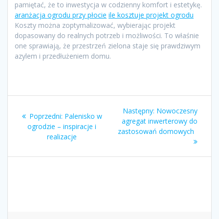
pamiętać, że to inwestycja w codzienny komfort i estetykę.
aranżacja ogrodu przy płocie
ile kosztuje projekt ogrodu
Koszty można zoptymalizować, wybierając projekt
dopasowany do realnych potrzeb i możliwości. To właśnie
one sprawiają, że przestrzeń zielona staje się prawdziwym
azylem i przedłużeniem domu.
Nawigacja
Następny
Następny:
Nowoczesny
Poprzedni
Poprzedni:
Palenisko w
wpisu
wpis:
agregat inwerterowy do
wpis:
ogrodzie – inspiracje i
zastosowań domowych
realizacje