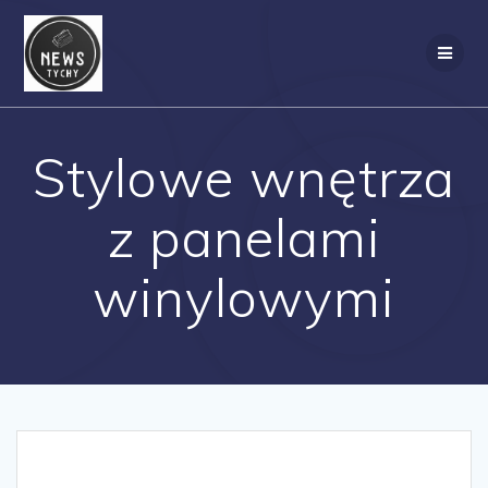
Skip
to
content
Stylowe wnętrza
z panelami
winylowymi