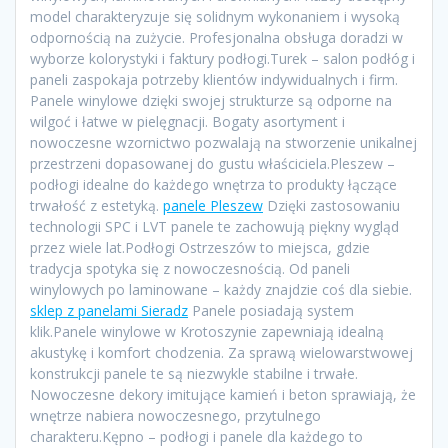
model charakteryzuje się solidnym wykonaniem i wysoką
odpornością na zużycie. Profesjonalna obsługa doradzi w
wyborze kolorystyki i faktury podłogi.Turek – salon podłóg i
paneli zaspokaja potrzeby klientów indywidualnych i firm.
Panele winylowe dzięki swojej strukturze są odporne na
wilgoć i łatwe w pielęgnacji. Bogaty asortyment i
nowoczesne wzornictwo pozwalają na stworzenie unikalnej
przestrzeni dopasowanej do gustu właściciela.Pleszew –
podłogi idealne do każdego wnętrza to produkty łączące
trwałość z estetyką.
panele Pleszew
Dzięki zastosowaniu
technologii SPC i LVT panele te zachowują piękny wygląd
przez wiele lat.Podłogi Ostrzeszów to miejsca, gdzie
tradycja spotyka się z nowoczesnością. Od paneli
winylowych po laminowane – każdy znajdzie coś dla siebie.
sklep z panelami Sieradz
Panele posiadają system
klik.Panele winylowe w Krotoszynie zapewniają idealną
akustykę i komfort chodzenia. Za sprawą wielowarstwowej
konstrukcji panele te są niezwykle stabilne i trwałe.
Nowoczesne dekory imitujące kamień i beton sprawiają, że
wnętrze nabiera nowoczesnego, przytulnego
charakteru.Kępno – podłogi i panele dla każdego to