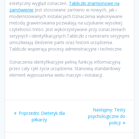
estetyczny wygląd oznaczeń.
Tabliczki znamionowe na
zamówienie
Jest stosowane zarówno w nowych, jak i
modernizowanych instalacjach.Oznaczenia wykonywane
metodą grawerowania pozwalają na uzyskanie wysokiej
czytelności treści. Jest wykorzystywane przy oznaczeniach
seryjnych i identyfikacyjnych.Tabliczki z numerami seryjnymi
umożliwiają śledzenie partii oraz historii urządzenia.
Tabliczki wspierają procesy administracyjne i techniczne.
Oznaczenia identyfikacyjne pełnią funkcję informacyjną
przez cały cykl życia urządzenia. Stanowią standardowy
element wyposażenia wielu maszyn i instalacji.
Nawigacja
Następny
Następny:
Testy
Poprzedni
Poprzedni:
Dietetyk dla
wpisu
wpis:
psychologiczne do
wpis:
piłkarzy
policji