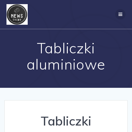
Skip
to
content
Tabliczki
aluminiowe
Tabliczki