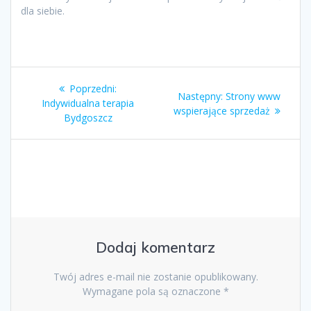
dla siebie.
Nawigacja
Poprzedni
Poprzedni:
Następny
Następny:
Strony www
wpisu
wpis:
Indywidualna terapia
wpis:
wspierające sprzedaż
Bydgoszcz
Dodaj komentarz
Twój adres e-mail nie zostanie opublikowany.
Wymagane pola są oznaczone
*