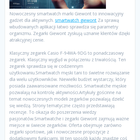
Nowoczesny smartwatch marki Giewont to innowacyjny
gadżet dla aktywnych.
smartwatch giewont
Za sprawą
wbudowanych aplikacji łatwo sprawdza się parametry
organizmu. Zegarki Giewont zyskują uznanie klientów dzięki
atrakcyjnej cenie.
Klasyczny zegarek Casio F-94WA-9DG to ponadczasowy
zegarek. Klasyczny wygląd w połączeniu z trwałością. Ten
zegarek sprawdza się w codziennym
użytkowaniu.Smartwatch męski tani to świetne rozwiązanie
dla wielu użytkowników. Niewielki budżet wystarczy, który
posiada zaawansowane możliwości. Smartwatche męskie
pozwalają na kontrolę aktywności.Artykuły gościnne na
temat nowoczesnych modeli zegarków pozwalają dzielić
się wiedzą. Strony tematyczne często przedstawiają
recenzje. To okazja do poszerzenia wiedzy
pasjonatów.Smartwatche i zegarki Giewont zajmują ważne
miejsce w świecie zegarków. Oferta obejmuje zarówno
zegarki sportowe, jak i nowoczesne propozycje z
dodatkowymi funkcjami. W ten sposób każdy znajdzie coś