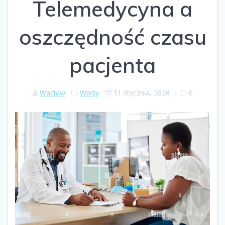
Telemedycyna a
oszczędność czasu
pacjenta
Wacław
Wpisy
31 stycznia, 2026
|
0