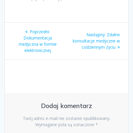
Nawigacja
Poprzedni
Poprzedni:
Następny
Następny:
Zdalne
wpisu
wpis:
Dokumentacja
wpis:
konsultacje medyczne w
medyczna w formie
codziennym życiu
elektronicznej
Dodaj komentarz
Twój adres e-mail nie zostanie opublikowany.
Wymagane pola są oznaczone
*