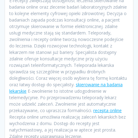
E-recepty zwiększają dostępność leczenia.Skierowanie na
badania online oraz zlecenie badań laboratoryjnych zdalnie
to kolejne elementy cyfrowej opieki zdrowotnej. Decyzja o
badaniach zapada podczas konsultacji online, a pacjent
otrzymuje skierowanie w formie elektronicznej. zdalne
usługi medyczne stają się standardem. Teleporady,
zwolnienia i recepty online tworzą nowoczesne podejście
do leczenia. Dzięki rozwojowi technologii, kontakt z
lekarzem nie stanowi już bariery. Specjalista dostępny
zdalnie oferuje konsultacje medyczne przy użyciu
rozwiązań teleinformatycznych. Teleporada lekarska
sprawdza się szczególnie w przypadku drobnych
dolegliwości. Coraz więcej osób wybiera tę formę kontaktu
oraz łatwy dostęp do specjalisty.
skierowanie na badania
lekarskie
E-zwolnienie to istotne udogodnienie w
telemedycynie. Po przeprowadzeniu teleporady lekarz
może udzielić zaleceń. Zwolnienie jest automatycznie
przekazywane, co upraszcza formalności.
recepta online
Recepta online umożliwia realizację zaleceń lekarskich bez
wychodzenia z domu. Dostęp do recepty jest
natychmiastowy, a jej realizacja w aptece jest prosta.
Zdalne recepty usprawniają leczenie.