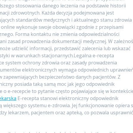
szego stosowania danego leczenia na podstawie historii
macji zdrowotnych. Każda decyzja podejmowana jest
ujących standardów medycznych i aktualnego stanu zdrowia
z online wykonuje swoje obowiązki zgodnie z przepisami
nego. Forma kontaktu nie zmienia odpowiedzialności
 ani zasad prowadzenia dokumentacji medycznej. W zależnoś
że udzielić informacji, przedstawić zalecenia lub wskazać
styki w warunkach stacjonarnych.Legalna e-recepta
ące system ochrony zdrowia oraz zasady prowadzenia
okumentów elektronicznych wymaga odpowiednich uprawnie
 zapewniających bezpieczeństwo danych pacjentów. Z
iczny posiada taką samą moc jak jego odpowiednik
 o e-recepcie to pytanie często pojawiające się w kontekści
ekarska
E-recepta stanowi elektroniczny odpowiednik
cią większego systemu e-zdrowia. Jej funkcjonowanie opiera s
dzy lekarzem, pacjentem oraz apteką, co pozwala usprawni