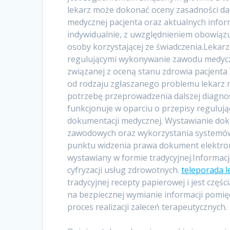
lekarz może dokonać oceny zasadności dal
medycznej pacjenta oraz aktualnych infor
indywidualnie, z uwzględnieniem obowiąz
osoby korzystającej ze świadczenia.Lekar
regulującymi wykonywanie zawodu medycz
związanej z oceną stanu zdrowia pacjenta
od rodzaju zgłaszanego problemu lekarz mo
potrzebę przeprowadzenia dalszej diagno
funkcjonuje w oparciu o przepisy reguluj
dokumentacji medycznej. Wystawianie d
zawodowych oraz wykorzystania systemów
punktu widzenia prawa dokument elektron
wystawiany w formie tradycyjnej.Informacje
cyfryzacji usług zdrowotnych.
teleporada l
tradycyjnej recepty papierowej i jest częś
na bezpiecznej wymianie informacji pomię
proces realizacji zaleceń terapeutycznych.