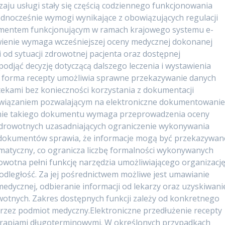
dzaju usługi stały się częścią codziennego funkcjonowania
dnocześnie wymogi wynikające z obowiązujących regulacji
kumentem funkcjonującym w ramach krajowego systemu e-
wienie wymaga wcześniejszej oceny medycznej dokonanej
 od sytuacji zdrowotnej pacjenta oraz dostępnej
odjąć decyzję dotyczącą dalszego leczenia i wystawienia
 forma recepty umożliwia sprawne przekazywanie danych
kami bez konieczności korzystania z dokumentacji
rozwiązaniem pozwalającym na elektroniczne dokumentowani
ienie takiego dokumentu wymaga przeprowadzenia oceny
zdrowotnych uzasadniających ograniczenie wykonywania
dokumentów sprawia, że informacje mogą być przekazywan
matyczny, co ogranicza liczbę formalności wykonywanych
owotna pełni funkcję narzędzia umożliwiającego organizacj
dległość. Za jej pośrednictwem możliwe jest umawianie
edycznej, odbieranie informacji od lekarzy oraz uzyskiwani
tnych. Zakres dostępnych funkcji zależy od konkretnego
rzez podmiot medyczny.Elektroniczne przedłużenie recepty
erapiami długoterminowymi. W określonych przypadkach