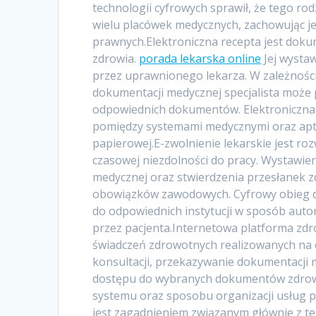
technologii cyfrowych sprawił, że tego ro
wielu placówek medycznych, zachowując je
prawnych.Elektroniczna recepta jest do
zdrowia.
porada lekarska online
Jej wysta
przez uprawnionego lekarza. W zależności
dokumentacji medycznej specjalista może p
odpowiednich dokumentów. Elektroniczna
pomiędzy systemami medycznymi oraz apte
papierowej.E-zwolnienie lekarskie jest 
czasowej niezdolności do pracy. Wystaw
medycznej oraz stwierdzenia przesłanek 
obowiązków zawodowych. Cyfrowy obieg 
do odpowiednich instytucji w sposób auto
przez pacjenta.Internetowa platforma zdr
świadczeń zdrowotnych realizowanych na o
konsultacji, przekazywanie dokumentacji m
dostępu do wybranych dokumentów zdrowo
systemu oraz sposobu organizacji usług p
jest zagadnieniem związanym głównie z t