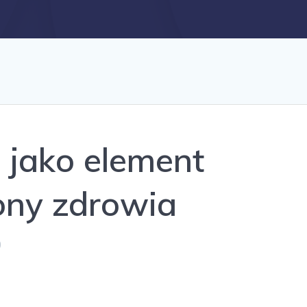
 jako element
ony zdrowia
0