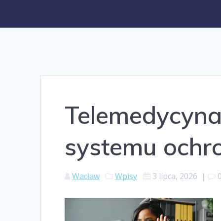
Telemedycyna
systemu ochr
Wacław
Wpisy
3 lipca, 2026
|