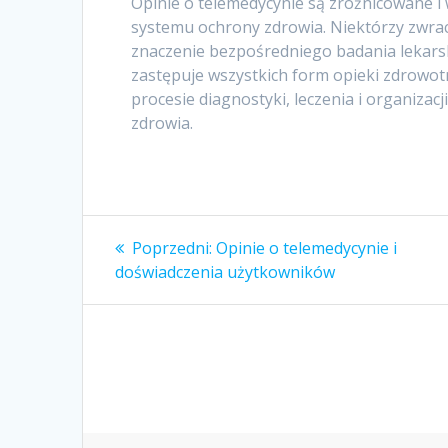
Opinie o telemedycynie są zróżnicowane i
systemu ochrony zdrowia. Niektórzy zwrac
znaczenie bezpośredniego badania lekars
zastępuje wszystkich form opieki zdrowot
procesie diagnostyki, leczenia i organiz
zdrowia.
Nawigacja
Poprzedni
Poprzedni:
Opinie o telemedycynie i
wpis:
wpisu
doświadczenia użytkowników