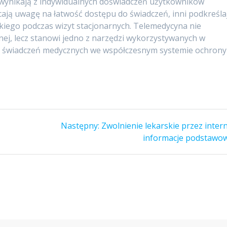
 wynikają z indywidualnych doświadczeń użytkowników
ają uwagę na łatwość dostępu do świadczeń, inni podkreśla
kiego podczas wizyt stacjonarnych. Telemedycyna nie
nej, lecz stanowi jedno z narzędzi wykorzystywanych w
acji świadczeń medycznych we współczesnym systemie ochrony
Następny
Następny:
Zwolnienie lekarskie przez inter
wpis:
informacje podstawo