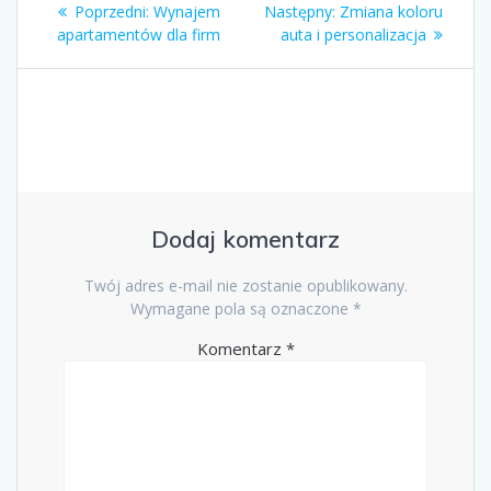
Poprzedni
Następny
Poprzedni:
Wynajem
Następny:
Zmiana koloru
wpisu
wpis:
wpis:
apartamentów dla firm
auta i personalizacja
Dodaj komentarz
Twój adres e-mail nie zostanie opublikowany.
Wymagane pola są oznaczone
*
Komentarz
*