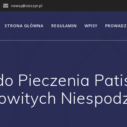
newsy@cieszyn.pl
STRONA GŁÓWNA
REGULAMIN
WPISY
PROWADZ
o Pieczenia Pati
witych Niespod