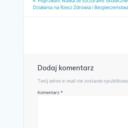
Poprzedni
Poprzedni:
Walka ze Szczurami: Skuteczne
wpis:
wpisu
Działania na Rzecz Zdrowia i Bezpieczeństw
Dodaj komentarz
Twój adres e-mail nie zostanie opublikow
Komentarz
*