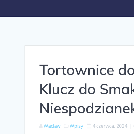
Tortownice do
Klucz do Sma
Niespodziane
Wacław
Wpisy
4 czerwca, 2024
|