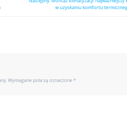
Następny
Następny:
Montaż klimatyzacji: najważniejszy 
wpis:
a
w uzyskaniu komfortu termiczne
any.
Wymagane pola są oznaczone
*