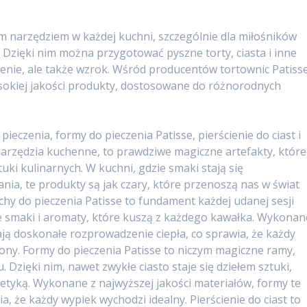
m narzędziem w każdej kuchni, szczególnie dla miłośników
e
Dzięki nim można przygotować pyszne torty, ciasta i inne
ienie, ale także wzrok. Wśród producentów tortownic Patiss
ysokiej jakości produkty, dostosowane do różnorodnych
ieczenia, formy do pieczenia Patisse, pierścienie do ciast i
o narzędzia kuchenne, to prawdziwe magiczne artefakty, które
tuki kulinarnych. W kuchni, gdzie smaki stają się
ia, te produkty są jak czary, które przenoszą nas w świat
hy do pieczenia Patisse to fundament każdej udanej sesji
ze smaki i aromaty, które kuszą z każdego kawałka. Wykonan
ają doskonałe rozprowadzenie ciepła, co sprawia, że każdy
zony. Formy do pieczenia Patisse to niczym magiczne ramy,
Dzięki nim, nawet zwykłe ciasto staje się dziełem sztuki,
stetyką. Wykonane z najwyższej jakości materiałów, formy te
, że każdy wypiek wychodzi idealny. Pierścienie do ciast to