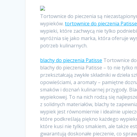
Tortownice do pieczenia są niezastąpiony
wypieków.
tortownice do pieczenia Patiss
wypieki, które zachwycą nie tylko podnieb
wyróżnia się jako marka, która oferuje w
potrzeb kulinarnych.
blachy do pieczenia Patisse
Tortownice do p
blachy do pieczenia Patisse – to nie tylk
przekształcają zwykłe składniki w dzieła sz
opowieściami, a aromaty – pamiętne doznan
smaków i doznań kulinarnej przygody. Blac
wypiekowej. To na nich rodzą się najleps
z solidnych materiałów, blachy te zapewni
wypiek jest równomiernie i idealnie upiec
które podkreślają piękno każdego wypieku. 
które kusi nie tylko smakiem, ale także e
gwarantują doskonałe pieczenie, co sprawia