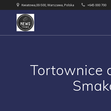
Skip
Kwiatowa,00-500, Warszawa, Polska
+645 000 700
to
content
Tortownice d
Smako