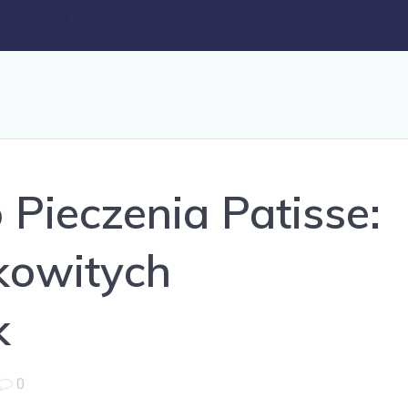
 Pieczenia Patisse:
kowitych
k
0