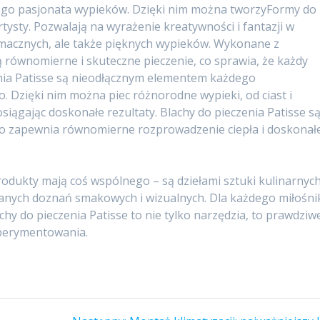
ego pasjonata wypieków. Dzięki nim można tworzyFormy do
rtysty. Pozwalają na wyrażenie kreatywności i fantazji w
 smacznych, ale także pięknych wypieków. Wykonane z
 równomierne i skuteczne pieczenie, co sprawia, że każdy
enia Patisse są nieodłącznym elementem każdego
Dzięki nim można piec różnorodne wypieki, od ciast i
siągając doskonałe rezultaty. Blachy do pieczenia Patisse s
 co zapewnia równomierne rozprowadzenie ciepła i doskonał
odukty mają coś wspólnego – są dziełami sztuki kulinarnych
anych doznań smakowych i wizualnych. Dla każdego miłośni
achy do pieczenia Patisse to nie tylko narzędzia, to prawdziw
sperymentowania.